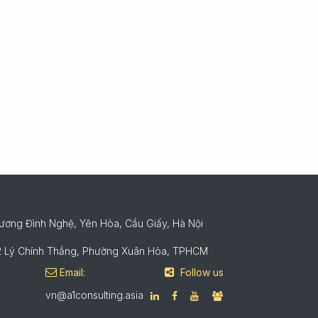
Dương Đình Nghệ, Yên Hòa, Cầu Giấy, Hà Nội
112 Lý Chính Thắng, Phường Xuân Hòa, TPHCM
Email:
Follow us
vn@a1consulting.asia