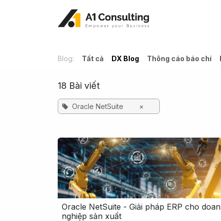
Bỏ qua để đến Nội dung
Blog:
Tất cả
DX Blog
Thông cáo báo chí
18 Bài viết
Oracle NetSuite
×
Oracle NetSuite - Giải pháp ERP cho doa
nghiệp sản xuất