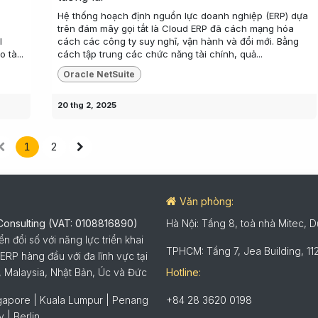
Hệ thống hoạch định nguồn lực doanh nghiệp (ERP) dựa
trên đám mây gọi tắt là Cloud ERP đã cách mạng hóa
l
cách các công ty suy nghĩ, vận hành và đổi mới. Bằng
 tà...
cách tập trung các chức năng tài chính, quả...
Oracle NetSuite
20 thg 2, 2025
1
2
Văn phòng:
Consulting (VAT: 0108816890)
Hà Nội: Tầng 8, toà nhà Mitec, 
 đổi số với năng lực triển khai
TPHCM: Tầng 7, Jea Building, 
ERP hàng đầu với đa lĩnh vực tại
, Malaysia, Nhật Bản, Úc và Đức
Hotline:
ngapore | Kuala Lumpur | Penang
+84 28 3620 0198
 | Berlin