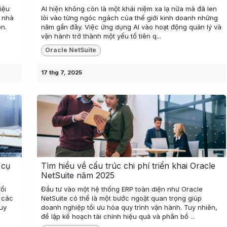
liệu
AI hiện không còn là một khái niệm xa lạ nữa mà đã len
, nhà
lỏi vào từng ngóc ngách của thế giới kinh doanh những
òn.
năm gần đây. Việc ứng dụng AI vào hoạt động quản lý và
vận hành trở thành một yếu tố tiên q...
Oracle NetSuite
17 thg 7, 2025
 cụ
Tìm hiểu về cấu trúc chi phí triển khai Oracle
NetSuite năm 2025
ối
Đầu tư vào một hệ thống ERP toàn diện như Oracle
ủ các
NetSuite có thể là một bước ngoặt quan trọng giúp
Quy
doanh nghiệp tối ưu hóa quy trình vận hành. Tuy nhiên,
để lập kế hoạch tài chính hiệu quả và phân bổ ...