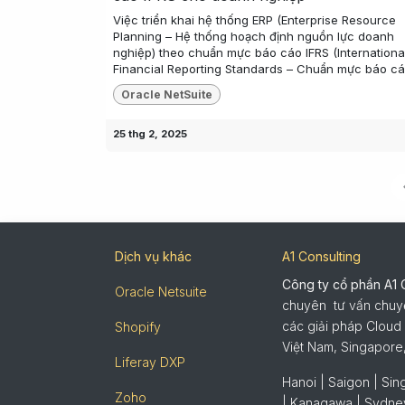
Việc triển khai hệ thống ERP (Enterprise Resource
Planning – Hệ thống hoạch định nguồn lực doanh
nghiệp) theo chuẩn mực báo cáo IFRS (Internationa
Financial Reporting Standards – Chuẩn mực báo cáo
Oracle NetSuite
25 thg 2, 2025
Dịch vụ khác
A1 Consulting
Công ty cổ phần A1 
Oracle Netsuite
chuyên tư vấn chuyển
các giải pháp Cloud 
Shopify
Việt Nam, Singapore
Liferay DXP
Hanoi | Saigon | Si
Zoho
| Kanagawa | Sydney