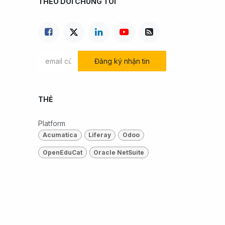
THEO DÕI CHÚNG TÔI
Đăng ký nhận tin
THẺ
Platform
Acumatica
Liferay
Odoo
OpenEduCat
Oracle NetSuite