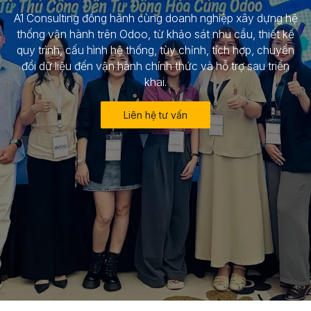
A1 Consulting đồng hành cùng doanh nghiệp xây dựng hệ
thống vận hành trên Odoo, từ khảo sát nhu cầu, thiết kế
quy trình, cấu hình hệ thống, tùy chỉnh, tích hợp, chuyển
đổi dữ liệu đến vận hành chính thức và hỗ trợ sau triển
khai.
Liên hệ tư vấn