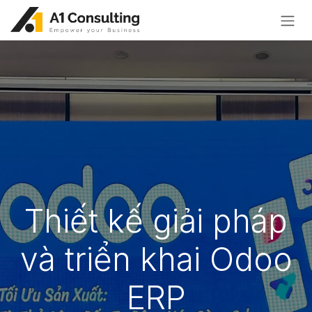
Bỏ qua để đến Nội dung
Thiết kế giải pháp
và triển khai Odoo
ERP