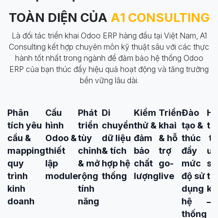
TOÀN DIỆN CỦA
A1 CONSULTING
Là đối tác triển khai Odoo ERP hàng đầu tại Việt Nam, A1
Consulting kết hợp chuyên môn kỹ thuật sâu với các thực
hành tốt nhất trong ngành để đảm bảo hệ thống Odoo
ERP của bạn thúc đẩy hiệu quả hoạt động và tăng trưởng
bền vững lâu dài.
Phân
Cấu
Phát
Di
Kiểm
Triển
Đào
H
tích yêu
hình
triển
chuyển
thử &
khai
tạo &
tr
cầu &
Odoo &
tùy
dữ liệu
đảm
& hỗ
thúc
tố
mapping
thiết
chỉnh
& tích
bảo
trợ
đẩy
ưu
quy
lập
& mở
hợp hệ
chất
go-
mức
sa
trình
module
rộng
thống
lượng
live
độ sử
tr
kinh
tính
dụng
kh
doanh
năng
hệ
thống