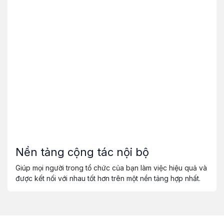
Nền tảng cộng tác nội bộ
Giúp mọi người trong tổ chức của bạn làm việc hiệu quả và
được kết nối với nhau tốt hơn trên một nền tảng hợp nhất.