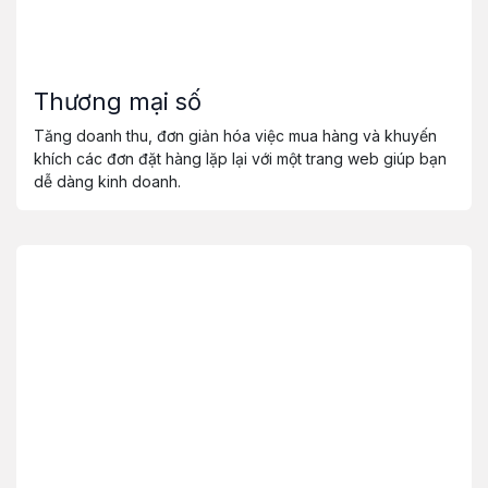
Thương mại số
Tăng doanh thu, đơn giản hóa việc mua hàng và khuyến
khích các đơn đặt hàng lặp lại với một trang web giúp bạn
dễ dàng kinh doanh.