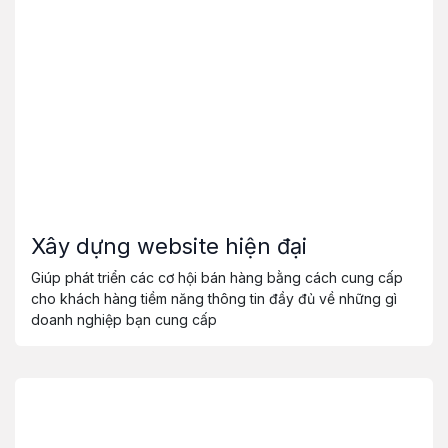
Xây dựng website hiện đại
Giúp phát triển các cơ hội bán hàng bằng cách cung cấp
cho khách hàng tiềm năng thông tin đầy đủ về những gì
doanh nghiệp bạn cung cấp