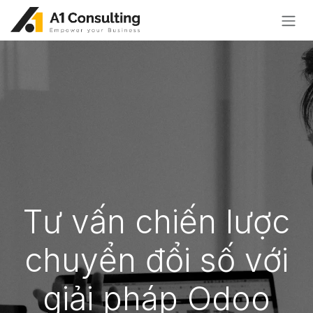
Bỏ qua để đến Nội dung
Tư vấn chiến lược
chuyển đổi số với
giải pháp Odoo