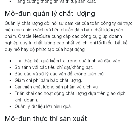
Tăng cường thông tin và trí tuệ sản xuất.
Mô-đun quản lý chất lượjng
Quản lý chất lượng đòi hỏi sự cam kết của toàn công ty để thực
hiện các chính sách và tiêu chuẩn đảm bảo chất lượng sản
phẩm. Oracle NetSuite cung cấp các công cụ giúp doanh
nghiệp duy trì chất lượng cao nhất với chi phí tối thiểu, bất kể
quy mô hay độ phức tạp của hoạt động.
Thu thập kết quả kiểm tra trong quá trình và đầu vào.
So sánh với các tiêu chí đạt/không đạt.
Báo cáo và xử lý các vấn đề không tuân thủ.
Giảm chi phí đảm bảo chất lượng.
Cải thiện chất lượng sản phẩm và dịch vụ.
Triển khai các hoạt động chất lượng dựa trên giao dịch
kinh doanh.
Quản lý dữ liệu lớn hiệu quả.
Mô-đun thực thi sản xuất
Việc thu thập thông tin từ cơ sở sản xuất là yếu tố quan trọng để
quản lý hoạt động kinh doanh hàng ngày và lập kế hoạch dài