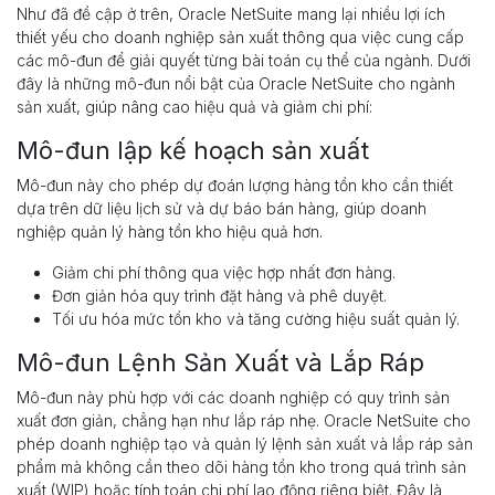
Như đã đề cập ở trên, Oracle NetSuite mang lại nhiều lợi ích
thiết yếu cho doanh nghiệp sản xuất thông qua việc cung cấp
các mô-đun để giải quyết từng bài toán cụ thể của ngành. Dưới
đây là những mô-đun nổi bật của Oracle NetSuite cho ngành
sản xuất, giúp nâng cao hiệu quả và giảm chi phí:
Mô-đun lập kế hoạch sản xuất
Mô-đun này cho phép dự đoán lượng hàng tồn kho cần thiết
dựa trên dữ liệu lịch sử và dự báo bán hàng, giúp doanh
nghiệp quản lý hàng tồn kho hiệu quả hơn.
Giảm chi phí thông qua việc hợp nhất đơn hàng.
Đơn giản hóa quy trình đặt hàng và phê duyệt.
Tối ưu hóa mức tồn kho và tăng cường hiệu suất quản lý.
Mô-đun Lệnh Sản Xuất và Lắp Ráp
Mô-đun này phù hợp với các doanh nghiệp có quy trình sản
xuất đơn giản, chẳng hạn như lắp ráp nhẹ. Oracle NetSuite cho
phép doanh nghiệp tạo và quản lý lệnh sản xuất và lắp ráp sản
phẩm mà không cần theo dõi hàng tồn kho trong quá trình sản
xuất (WIP) hoặc tính toán chi phí lao động riêng biệt. Đây là