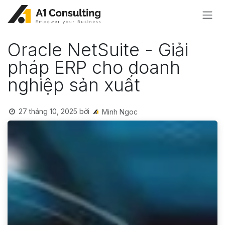
Bỏ qua để đến Nội dung
Oracle NetSuite - Giải
pháp ERP cho doanh
nghiệp sản xuất
27 tháng 10, 2025
bởi
Minh Ngoc