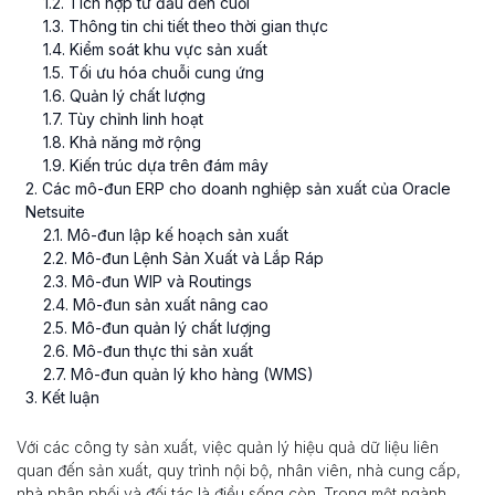
1
.
2
. Tích hợp từ đầu đến cuối
1
.
3
. Thông tin chi tiết theo thời gian thực
1
.
4
. Kiểm soát khu vực sản xuất
1
.
5
. Tối ưu hóa chuỗi cung ứng
1
.
6
. Quản lý chất lượng
1
.
7
. Tùy chỉnh linh hoạt
1
.
8
. Khả năng mở rộng
1
.
9
. Kiến trúc dựa trên đám mây
2
. Các mô-đun ERP cho doanh nghiệp sản xuất của Oracle
Netsuite
2
.
1
. Mô-đun lập kế hoạch sản xuất
2
.
2
. Mô-đun Lệnh Sản Xuất và Lắp Ráp
2
.
3
. Mô-đun WIP và Routings
2
.
4
. Mô-đun sản xuất nâng cao
2
.
5
. Mô-đun quản lý chất lượjng
2
.
6
. Mô-đun thực thi sản xuất
2
.
7
. Mô-đun quản lý kho hàng (WMS)
3
. Kết luận
Với các công ty sản xuất, việc quản lý hiệu quả dữ liệu liên
quan đến sản xuất, quy trình nội bộ, nhân viên, nhà cung cấp,
nhà phân phối và đối tác là điều sống còn. Trong một ngành