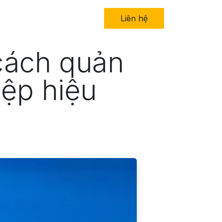
in tức
Về chúng tôi
Liên hệ​
 cách quản
iệp hiệu