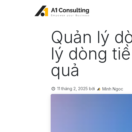
Bỏ qua để đến Nội dung
Quản lý dò
lý dòng ti
quả
11 tháng 2, 2025
bởi
Minh Ngoc