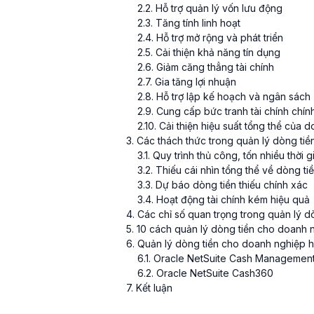
2
.
2
. Hỗ trợ quản lý vốn lưu động
2
.
3
. Tăng tính linh hoạt
2
.
4
. Hỗ trợ mở rộng và phát triển
2
.
5
. Cải thiện khả năng tín dụng
2
.
6
. Giảm căng thẳng tài chính
2
.
7
. Gia tăng lợi nhuận
2
.
8
. Hỗ trợ lập kế hoạch và ngân sách
2
.
9
. Cung cấp bức tranh tài chính chín
2
.
10
. Cải thiện hiệu suất tổng thể của 
3
. Các thách thức trong quản lý dòng ti
3
.
1
. Quy trình thủ công, tốn nhiều thời g
3
.
2
. Thiếu cái nhìn tổng thể về dòng ti
3
.
3
. Dự báo dòng tiền thiếu chính xác
3
.
4
. Hoạt động tài chính kém hiệu quả
4
. Các chỉ số quan trọng trong quản lý 
5
. 10 cách quản lý dòng tiền cho doanh 
6
. Quản lý dòng tiền cho doanh nghiệp h
6
.
1
. Oracle NetSuite Cash Managemen
6
.
2
. Oracle NetSuite Cash360
7
. Kết luận