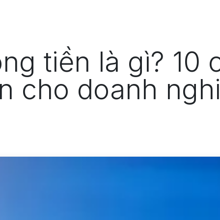
Odoo
Giải pháp
Dự án
T
ng tiền là gì? 10
ền cho doanh ngh