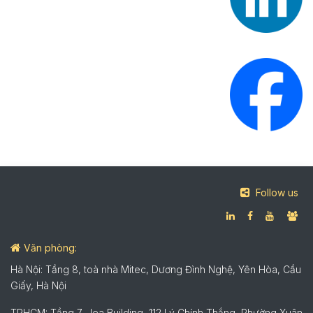
Follow us
Văn phòng:
Hà Nội: Tầng 8, toà nhà Mitec, Dương Đình Nghệ, Yên Hòa, Cầu
Giấy, Hà Nội
TPHCM: Tầng 7, Jea Building, 112 Lý Chính Thắng, Phường Xuân