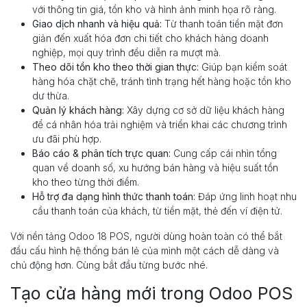
với thông tin giá, tồn kho và hình ảnh minh họa rõ ràng.
Giao dịch nhanh và hiệu quả:
Từ thanh toán tiền mặt đơn
giản đến xuất hóa đơn chi tiết cho khách hàng doanh
nghiệp, mọi quy trình đều diễn ra mượt mà.
Theo dõi tồn kho theo thời gian thực:
Giúp bạn kiểm soát
hàng hóa chặt chẽ, tránh tình trạng hết hàng hoặc tồn kho
dư thừa.
Quản lý khách hàng:
Xây dựng cơ sở dữ liệu khách hàng
để cá nhân hóa trải nghiệm và triển khai các chương trình
ưu đãi phù hợp.
Báo cáo & phân tích trực quan:
Cung cấp cái nhìn tổng
quan về doanh số, xu hướng bán hàng và hiệu suất tồn
kho theo từng thời điểm.
Hỗ trợ đa dạng hình thức thanh toán:
Đáp ứng linh hoạt nhu
cầu thanh toán của khách, từ tiền mặt, thẻ đến ví điện tử.
Với nền tảng Odoo 18 POS, người dùng hoàn toàn có thể bắt
đầu cấu hình hệ thống bán lẻ của mình một cách dễ dàng và
chủ động hơn. Cùng bắt đầu từng bước nhé.
Tạo cửa hàng mới trong Odoo POS