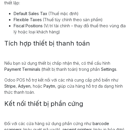
Đảm bảo tuân thủ đúng quy định thuế tại địa phương bằng cách
cấu hình
Sales Taxes
(thuế bán hàng).
Vào mục
Settings > Accounting
(Cài đặt > Kế toán), bạn có thể
thiết lập:
Default Sales Tax
(Thuế mặc định)
Flexible Taxes
(Thuế tùy chỉnh theo sản phẩm)
Fiscal Positions
(Vị trí tài chính – thay đổi thuế theo vùng địa
lý hoặc loại khách hàng)
Tích hợp thiết bị thanh toán
Nếu bạn sử dụng thiết bị chấp nhận thẻ, có thể cấu hình
Payment Terminals
(thiết bị thanh toán) trong phần
Settings
.
Odoo POS hỗ trợ kết nối với các nhà cung cấp phổ biến như
Stripe
,
Adyen
, hoặc
Paytm
, giúp cửa hàng hỗ trợ đa dạng hình
thức thanh toán.
Kết nối thiết bị phần cứng