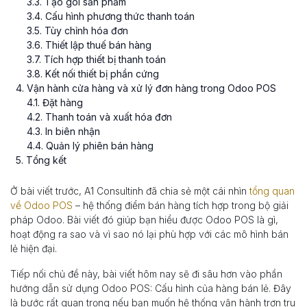
3
.
3
. Tạo gói sản phẩm
3
.
4
. Cấu hình phương thức thanh toán
3
.
5
. Tùy chỉnh hóa đơn
3
.
6
. Thiết lập thuế bán hàng
3
.
7
. Tích hợp thiết bị thanh toán
3
.
8
. Kết nối thiết bị phần cứng
4
. Vận hành cửa hàng và xử lý đơn hàng trong Odoo POS
4
.
1
. Đặt hàng
4
.
2
. Thanh toán và xuất hóa đơn
4
.
3
. In biên nhận
4
.
4
. Quản lý phiên bán hàng
5
. Tổng kết
Ở bài viết trước, A1 Consultinh đã chia sẻ một cái nhìn
tổng quan
về Odoo POS
– hệ thống điểm bán hàng tích hợp trong bộ giải
pháp Odoo. Bài viết đó giúp bạn hiểu được Odoo POS là gì,
hoạt động ra sao và vì sao nó lại phù hợp với các mô hình bán
lẻ hiện đại.
Tiếp nối chủ đề này, bài viết hôm nay sẽ đi sâu hơn vào phần
hướng dẫn sử dụng Odoo POS: Cấu hình của hàng bán lẻ. Đây
là bước rất quan trọng nếu bạn muốn hệ thống vận hành trơn tru