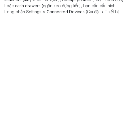
Đối với các cửa hàng sử dụng phần cứng như
barcode
scanners
(máy quét mã vạch),
receipt printers
(máy in hóa đơn)
hoặc
cash drawers
(ngăn kéo đựng tiền), bạn cần cấu hình
trong phần
Settings > Connected Devices
(Cài đặt > Thiết bị
kết nối).
Odoo 18 cho phép tích hợp trực tiếp hoặc thông qua
IoT Box
.
Lưu ý: nên kiểm tra thiết bị kỹ lưỡng trước khi chính thức đưa
vào vận hành.
Vận hành cửa hàng và xử lý đơn
hàng trong Odoo POS
Từ
POS Dashboard
(bảng điều khiển POS), chọn cửa hàng bạn
muốn vận hành và nhấp
New Session
(Bắt đầu phiên mới) để mở
giao diện bán hàng.
Giao diện này sẽ hiển thị sản phẩm kèm theo
tên
,
giá bán
,
hình