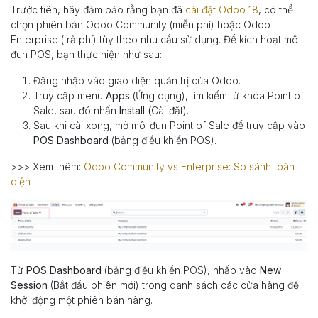
Trước tiên, hãy đảm bảo rằng bạn đã
cài đặt Odoo 18
, có thể
chọn phiên bản Odoo Community (miễn phí) hoặc Odoo
Enterprise (trả phí) tùy theo nhu cầu sử dụng. Để kích hoạt mô-
đun POS, bạn thực hiện như sau:
Đăng nhập vào giao diện quản trị của Odoo.
Truy cập menu
Apps
(Ứng dụng), tìm kiếm từ khóa Point of
Sale, sau đó nhấn
Install (
Cài đặt).
Sau khi cài xong, mở mô-đun Point of Sale để truy cập vào
POS Dashboard
(bảng điều khiển POS).
>>> Xem thêm:
Odoo Community vs Enterprise: So sánh toàn
diện
Từ
POS Dashboard
(bảng điều khiển POS), nhấp vào
New
Session
(Bắt đầu phiên mới) trong danh sách các cửa hàng để
khởi động một phiên bán hàng.