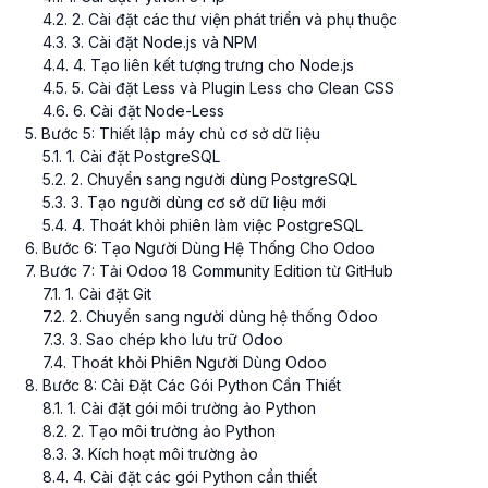
4
.
2
. 2. Cài đặt các thư viện phát triển và phụ thuộc
4
.
3
. 3. Cài đặt Node.js và NPM
4
.
4
. 4. Tạo liên kết tượng trưng cho Node.js
4
.
5
. 5. Cài đặt Less và Plugin Less cho Clean CSS
4
.
6
. 6. Cài đặt Node-Less
5
. Bước 5: Thiết lập máy chủ cơ sở dữ liệu
5
.
1
. 1. Cài đặt PostgreSQL
5
.
2
. 2. Chuyển sang người dùng PostgreSQL
5
.
3
. 3. Tạo người dùng cơ sở dữ liệu mới
5
.
4
. 4. Thoát khỏi phiên làm việc PostgreSQL
6
. Bước 6: Tạo Người Dùng Hệ Thống Cho Odoo
7
. Bước 7: Tải Odoo 18 Community Edition từ GitHub
7
.
1
. 1. Cài đặt Git
7
.
2
. 2. Chuyển sang người dùng hệ thống Odoo
7
.
3
. 3. Sao chép kho lưu trữ Odoo
7
.
4
. Thoát khỏi Phiên Người Dùng Odoo
8
. Bước 8: Cài Đặt Các Gói Python Cần Thiết
8
.
1
. 1. Cài đặt gói môi trường ảo Python
8
.
2
. 2. Tạo môi trường ảo Python
8
.
3
. 3. Kích hoạt môi trường ảo
8
.
4
. 4. Cài đặt các gói Python cần thiết