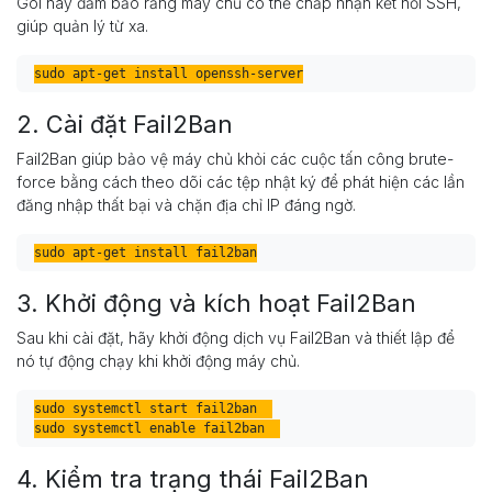
Gói này đảm bảo rằng máy chủ có thể chấp nhận kết nối SSH,
giúp quản lý từ xa.
sudo apt-get install openssh-server
2. Cài đặt Fail2Ban
Fail2Ban giúp bảo vệ máy chủ khỏi các cuộc tấn công brute-
force bằng cách theo dõi các tệp nhật ký để phát hiện các lần
đăng nhập thất bại và chặn địa chỉ IP đáng ngờ.
sudo apt-get install fail2ban
3. Khởi động và kích hoạt Fail2Ban
Sau khi cài đặt, hãy khởi động dịch vụ Fail2Ban và thiết lập để
nó tự động chạy khi khởi động máy chủ.
sudo systemctl start fail2ban  

sudo systemctl enable fail2ban  
4. Kiểm tra trạng thái Fail2Ban