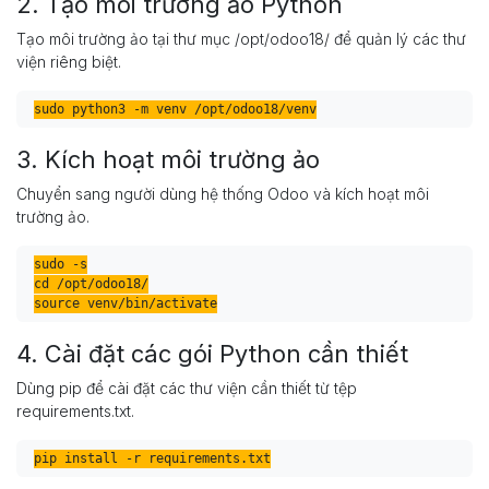
2. Tạo môi trường ảo Python
Tạo môi trường ảo tại thư mục /opt/odoo18/ để quản lý các thư
viện riêng biệt.
3. Kích hoạt môi trường ảo
Chuyển sang người dùng hệ thống Odoo và kích hoạt môi
trường ảo.
sudo -s

cd /opt/odoo18/

source venv/bin/activate
4. Cài đặt các gói Python cần thiết
Dùng pip để cài đặt các thư viện cần thiết từ tệp
requirements.txt.
pip install -r requirements.txt