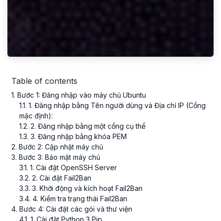
Table of contents
1
. Bước 1: Đăng nhập vào máy chủ Ubuntu
1
.
1
. 1. Đăng nhập bằng Tên người dùng và Địa chỉ IP (Cổng
mặc định):
1
.
2
. 2. Đăng nhập bằng một cổng cụ thể
1
.
3
. 3. Đăng nhập bằng khóa PEM
2
. Bước 2: Cập nhật máy chủ
3
. Bước 3: Bảo mật máy chủ
3
.
1
. 1. Cài đặt OpenSSH Server
3
.
2
. 2. Cài đặt Fail2Ban
3
.
3
. 3. Khởi động và kích hoạt Fail2Ban
3
.
4
. 4. Kiểm tra trạng thái Fail2Ban
4
. Bước 4: Cài đặt các gói và thư viện
4
.
1
. 1. Cài đặt Python 3 Pip