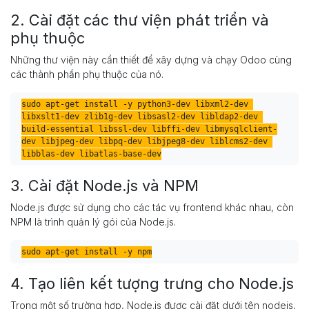
2. Cài đặt các thư viện phát triển và
phụ thuộc
Những thư viện này cần thiết để xây dựng và chạy Odoo cùng
các thành phần phụ thuộc của nó.
sudo apt-get install -y python3-dev libxml2-dev 
libxslt1-dev zlib1g-dev libsasl2-dev libldap2-dev 
build-essential libssl-dev libffi-dev libmysqlclient-
dev libjpeg-dev libpq-dev libjpeg8-dev liblcms2-dev 
3. Cài đặt Node.js và NPM
Node.js được sử dụng cho các tác vụ frontend khác nhau, còn
NPM là trình quản lý gói của Node.js.
4. Tạo liên kết tượng trưng cho Node.js
Trong một số trường hợp, Node.js được cài đặt dưới tên nodejs,