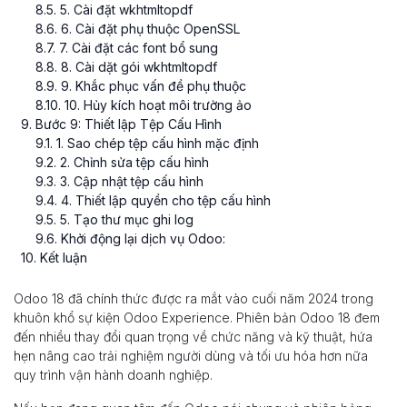
8
.
5
. 5. Cài đặt wkhtmltopdf
8
.
6
. 6. Cài đặt phụ thuộc OpenSSL
8
.
7
. 7. Cài đặt các font bổ sung
8
.
8
. 8. Cài dặt gói wkhtmltopdf
8
.
9
. 9. Khắc phục vấn đề phụ thuộc
8
.
10
. 10. Hủy kích hoạt môi trường ảo
9
. Bước 9: Thiết lập Tệp Cấu Hình
9
.
1
. 1. Sao chép tệp cấu hình mặc định
9
.
2
. 2. Chỉnh sửa tệp cấu hình
9
.
3
. 3. Cập nhật tệp cấu hình
9
.
4
. 4. Thiết lập quyền cho tệp cấu hình
9
.
5
. 5. Tạo thư mục ghi log
9
.
6
. Khởi động lại dịch vụ Odoo:
10
. Kết luận
Odoo 18 đã chính thức được ra mắt vào cuối năm 2024 trong
khuôn khổ sự kiện Odoo Experience. Phiên bản Odoo 18 đem
đến nhiều thay đổi quan trọng về chức năng và kỹ thuật, hứa
hẹn nâng cao trải nghiệm người dùng và tối ưu hóa hơn nữa
quy trình vận hành doanh nghiệp.