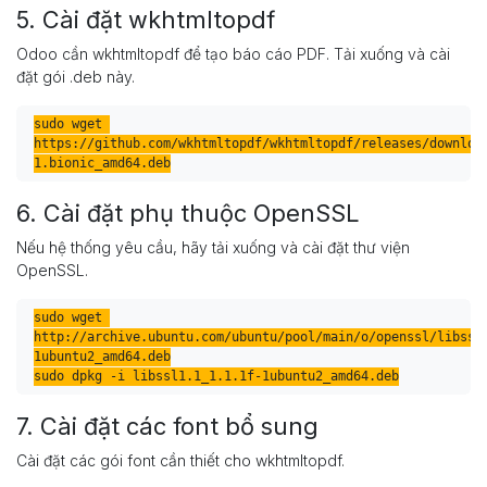
5. Cài đặt wkhtmltopdf
Odoo cần wkhtmltopdf để tạo báo cáo PDF. Tải xuống và cài
đặt gói .deb này.
sudo wget 
https://github.com/wkhtmltopdf/wkhtmltopdf/releases/downloa
1.bionic_amd64.deb
6. Cài đặt phụ thuộc OpenSSL
Nếu hệ thống yêu cầu, hãy tải xuống và cài đặt thư viện
OpenSSL.
sudo wget 
http://archive.ubuntu.com/ubuntu/pool/main/o/openssl/libssl
1ubuntu2_amd64.deb

sudo dpkg -i libssl1.1_1.1.1f-1ubuntu2_amd64.deb
7. Cài đặt các font bổ sung
Cài đặt các gói font cần thiết cho wkhtmltopdf.