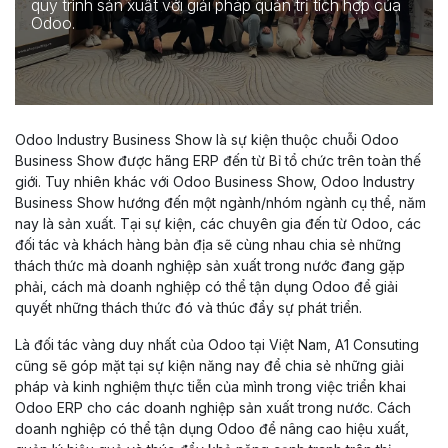
quy trình sản xuất với giải pháp quản trị tích hợp của
Odoo.
Odoo Industry Business Show là sự kiện thuộc chuỗi Odoo
Business Show được hãng ERP đến từ Bỉ tổ chức trên toàn thế
giới. Tuy nhiên khác với Odoo Business Show, Odoo Industry
Business Show hướng đến một ngành/nhóm ngành cụ thể, năm
nay là sản xuất. Tại sự kiện, các chuyên gia đến từ Odoo, các
đối tác và khách hàng bản địa sẽ cùng nhau chia sẻ những
thách thức mà doanh nghiệp sản xuất trong nước đang gặp
phải, cách mà doanh nghiệp có thể tận dụng Odoo để giải
quyết những thách thức đó và thúc đẩy sự phát triển.
Là đối tác vàng duy nhất của Odoo tại Việt Nam, A1 Consuting
cũng sẽ góp mặt tại sự kiện năng nay để chia sẻ những giải
pháp và kinh nghiệm thực tiễn của mình trong việc triển khai
Odoo ERP cho các doanh nghiệp sản xuất trong nước. Cách
doanh nghiệp có thể tận dụng Odoo để nâng cao hiệu xuất,