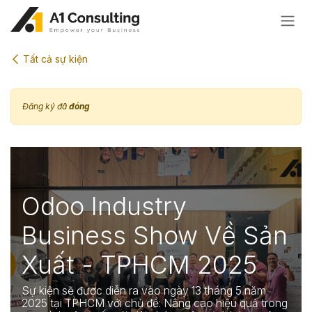
Bỏ qua để đến Nội dung
Tất cả sự kiện
Đăng ký đã
đóng
Odoo Industry
Business Show Về Sản
Xuất - TPHCM 2025
Sự kiện sẽ được diễn ra vào ngày 13 tháng 5 năm
2025 tại TPHCM với chủ đề: Nâng cao hiệu quả trong