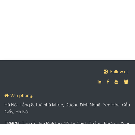
Follow us
Văn phòng:
Hà Nội: Tầng 8, toà nhà Mitec, Dương Đình Nghệ, Yên Hòa, Cầu
Giấy, Hà Nội
TPHCM: Tầng 7, Jea Building, 112 Lý Chính Thắng, Phường Xuân
Hòa, TPHCM