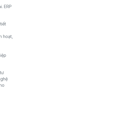
i. ERP
iết
h hoạt,
iệp
tư
nghệ
cho