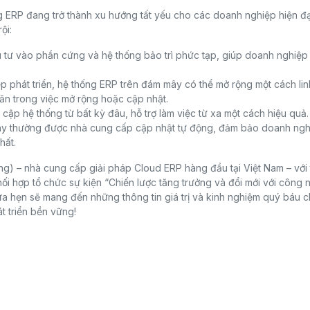
ERP đang trở thành xu hướng tất yếu cho các doanh nghiệp hiện đạ
ội:
tư vào phần cứng và hệ thống bảo trì phức tạp, giúp doanh nghiệp t
 phát triển, hệ thống ERP trên đám mây có thể mở rộng một cách lin
ăn trong việc mở rộng hoặc cập nhật.
cập hệ thống từ bất kỳ đâu, hỗ trợ làm việc từ xa một cách hiệu quả.
ây thường được nhà cung cấp cập nhật tự động, đảm bảo doanh ngh
hất.
ing) – nhà cung cấp giải pháp Cloud ERP hàng đầu tại Việt Nam – với 
hối hợp tổ chức sự kiện “Chiến lược tăng trưởng và đổi mới với công 
ứa hẹn sẽ mang đến những thông tin giá trị và kinh nghiệm quý báu 
t triển bền vững!