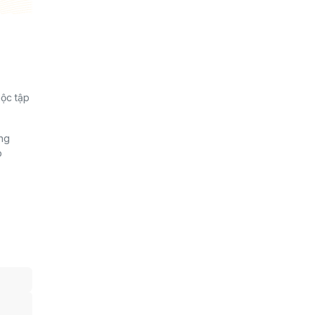
uộc tập
ảng
p