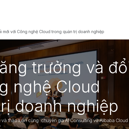
Odoo
Giải pháp
Dự án
T
ổi mới với Công nghệ Cloud trong quản trị doanh nghiệp
tăng trưởng và đổ
ng nghệ Cloud
trị doanh nghiệp
 và thảo luận cùng chuyên gia A1 Consulting và Alibaba Cloud
p