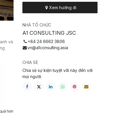
Xem hướng đi
NHÀ TỔ CHỨC
A1 CONSULTING JSC
+84 24 6662 3806
oanh và
vn@a1consulting.asia
ông
CHIA SẺ
Chia sẻ sự kiện tuyệt vời này đến với
mọi người.