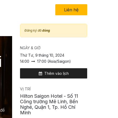
in tức
Về chúng tôi
Liên hệ​
Đăng ký đã
đóng
NGÀY & GIỜ
i
Thứ Tư, 9 tháng 10, 2024
14:00
17:00
(
Asia/Saigon
)
Thêm vào lịch
VỊ TRÍ
Hilton Saigon Hotel - Số 11
Công trường Mê Linh, Bến
Nghé, Quận 1, Tp. Hồ Chí
 để
Minh