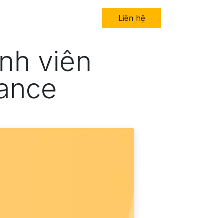
in tức
Về chúng tôi
Liên hệ​
ành viên
iance