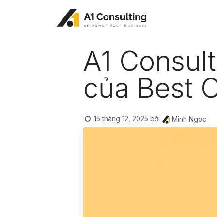
Bỏ qua để đến Nội dung
A1 Consult
của Best O
15 tháng 12, 2025
bởi
Minh Ngoc