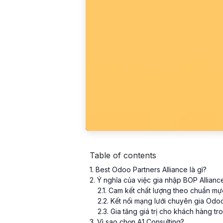
Table of contents
1
. Best Odoo Partners Alliance là gì?
2
. Ý nghĩa của việc gia nhập BOP Allianc
2
.
1
. Cam kết chất lượng theo chuẩn mự
2
.
2
. Kết nối mạng lưới chuyên gia Odo
2
.
3
. Gia tăng giá trị cho khách hàng t
3
. Vì sao chọn A1 Consulting?