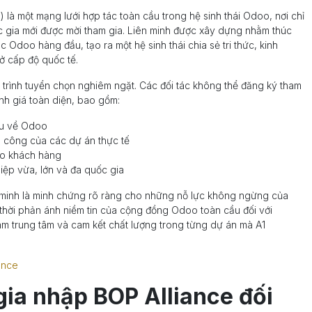
 là một mạng lưới hợp tác toàn cầu trong hệ sinh thái Odoo, nơi chỉ
ốc gia mới được mời tham gia. Liên minh được xây dựng nhằm thúc
 Odoo hàng đầu, tạo ra một hệ sinh thái chia sẻ tri thức, kinh
 ở cấp độ quốc tế.
 trình tuyển chọn nghiêm ngặt. Các đối tác không thể đăng ký tham
ánh giá toàn diện, bao gồm:
âu về Odoo
h công của các dự án thực tế
cho khách hàng
iệp vừa, lớn và đa quốc gia
n minh là minh chứng rõ ràng cho những nỗ lực không ngừng của
 thời phản ánh niềm tin của cộng đồng Odoo toàn cầu đối với
m trung tâm và cam kết chất lượng trong từng dự án mà A1
ance
gia nhập BOP Alliance đối