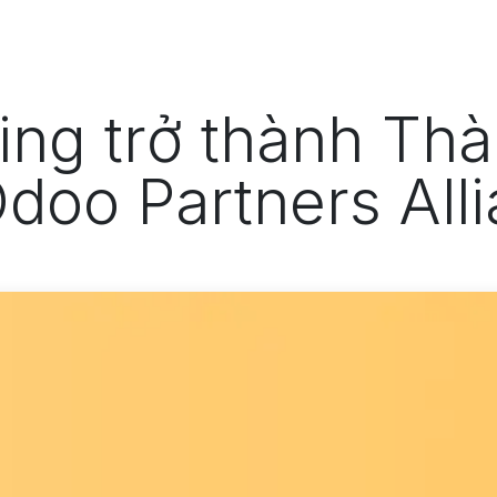
Odoo
Giải pháp
Dự án
T
ing trở thành Th
doo Partners All