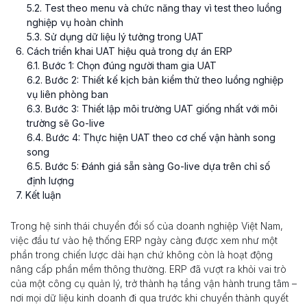
5
.
2
. Test theo menu và chức năng thay vì test theo luồng
nghiệp vụ hoàn chỉnh
5
.
3
. Sử dụng dữ liệu lý tưởng trong UAT
6
. Cách triển khai UAT hiệu quả trong dự án ERP
6
.
1
. Bước 1: Chọn đúng người tham gia UAT
6
.
2
. Bước 2: Thiết kế kịch bản kiểm thử theo luồng nghiệp
vụ liên phòng ban
6
.
3
. Bước 3: Thiết lập môi trường UAT giống nhất với môi
trường sẽ Go-live
6
.
4
. Bước 4: Thực hiện UAT theo cơ chế vận hành song
song
6
.
5
. Bước 5: Đánh giá sẵn sàng Go-live dựa trên chỉ số
định lượng
7
. Kết luận
Trong hệ sinh thái chuyển đổi số của doanh nghiệp Việt Nam,
việc đầu tư vào hệ thống ERP ngày càng được xem như một
phần trong chiến lược dài hạn chứ không còn là hoạt động
nâng cấp phần mềm thông thường. ERP đã vượt ra khỏi vai trò
của một công cụ quản lý, trở thành hạ tầng vận hành trung tâm –
nơi mọi dữ liệu kinh doanh đi qua trước khi chuyển thành quyết