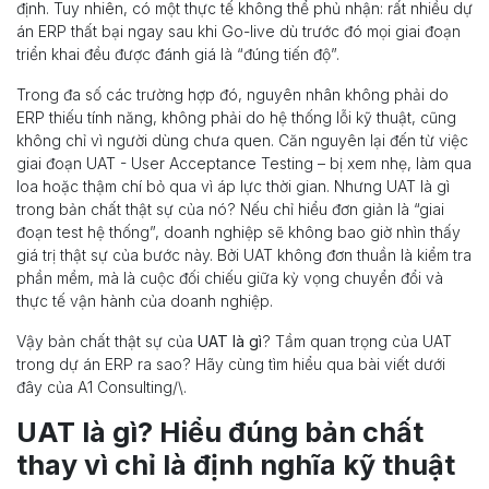
định. Tuy nhiên, có một thực tế không thể phủ nhận: rất nhiều dự
án ERP thất bại ngay sau khi Go-live dù trước đó mọi giai đoạn
triển khai đều được đánh giá là “đúng tiến độ”.
Trong đa số các trường hợp đó, nguyên nhân không phải do
ERP thiếu tính năng, không phải do hệ thống lỗi kỹ thuật, cũng
không chỉ vì người dùng chưa quen. Căn nguyên lại đến từ việc
giai đoạn UAT - User Acceptance Testing – bị xem nhẹ, làm qua
loa hoặc thậm chí bỏ qua vì áp lực thời gian. Nhưng UAT là gì
trong bản chất thật sự của nó? Nếu chỉ hiểu đơn giản là “giai
đoạn test hệ thống”, doanh nghiệp sẽ không bao giờ nhìn thấy
giá trị thật sự của bước này. Bởi UAT không đơn thuần là kiểm tra
phần mềm, mà là cuộc đối chiếu giữa kỳ vọng chuyển đổi và
thực tế vận hành của doanh nghiệp.
Vậy bản chất thật sự của
UAT là gì
? Tầm quan trọng của UAT
trong dự án ERP ra sao? Hãy cùng tìm hiểu qua bài viết dưới
đây của A1 Consulting/\.
UAT là gì? Hiểu đúng bản chất
thay vì chỉ là định nghĩa kỹ thuật