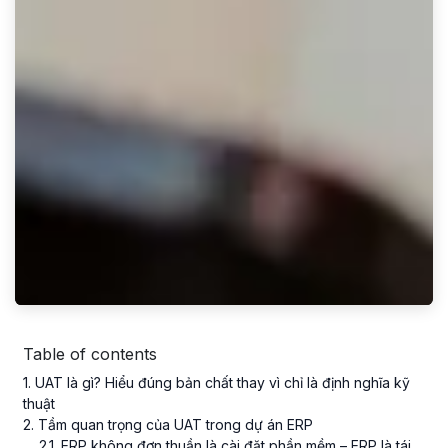
Table of contents
1
. UAT là gì? Hiểu đúng bản chất thay vì chỉ là định nghĩa kỹ
thuật
2
. Tầm quan trọng của UAT trong dự án ERP
2
.
1
. ERP không đơn thuần là cài đặt phần mềm – ERP là tái