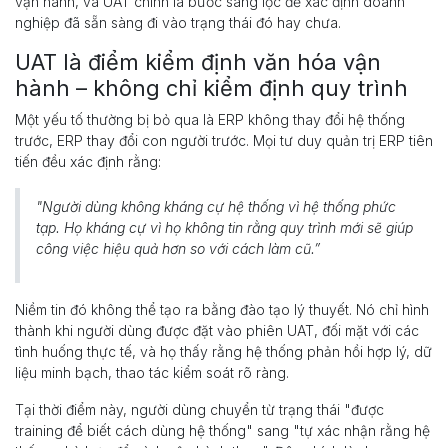
vận hành, và UAT chính là bước sàng lọc để xác định doanh
nghiệp đã sẵn sàng đi vào trạng thái đó hay chưa.
UAT là điểm kiểm định văn hóa vận
hành – không chỉ kiểm định quy trình
Một yếu tố thường bị bỏ qua là ERP không thay đổi hệ thống
trước, ERP thay đổi con người trước. Mọi tư duy quản trị ERP tiên
tiến đều xác định rằng:
"Người dùng không kháng cự hệ thống vì hệ thống phức
tạp. Họ kháng cự vì họ không tin rằng quy trình mới sẽ giúp
công việc hiệu quả hơn so với cách làm cũ.”
Niềm tin đó không thể tạo ra bằng đào tạo lý thuyết. Nó chỉ hình
thành khi người dùng được đặt vào phiên UAT, đối mặt với các
tình huống thực tế, và họ thấy rằng hệ thống phản hồi hợp lý, dữ
liệu minh bạch, thao tác kiểm soát rõ ràng.
Tại thời điểm này, người dùng chuyển từ trạng thái "được
training để biết cách dùng hệ thống" sang "tự xác nhận rằng hệ