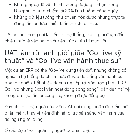
Những ngoại lệ vận hành không được ghi nhận trong
Blueprint nhưng chiếm tới 30% tình huống hằng ngày.
Những dữ liệu tưởng như chuẩn hóa được nhưng thực tế
đang tồn tại dưới nhiều biến thể khác nhau.
UAT vì thế không chỉ là kiểm tra hệ thống, mà là giai đoạn đối
chiếu thực tế vận hành với kiến trúc quản trị mục tiêu.
UAT làm rõ ranh giới giữa “Go-live kỹ
thuật” và “Go-live vận hành thực sự”
Một dự án ERP có thể “Go-live đúng tiến độ”, nhưng không có
nghĩa là hệ thống đã chính thức đi vào đời sống vận hành của
doanh nghiệp. Rất nhiều doanh nghiệp rơi vào trạng thái “ERP
Go-live nhưng Excel vẫn hoạt động song song”, dẫn đến hai hệ
thống dữ liệu tồn tại cùng lúc, không được đồng bộ.
Đây chính là hậu quả của việc UAT chỉ dừng lại ở mức kiểm thử
phần mềm, thay vì kiểm định năng lực sẵn sàng vận hành của
đội ngũ người dùng.
Ở cấp độ tư vấn quản trị, người ta phân biệt rõ: