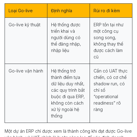
Loại Go-live
Định nghĩa
Rủi ro đi kèm
Go-live kỹ thuật
Hệ thống được
ERP tồn tại như
triển khai và
một công cụ
người dùng có
song song,
thể đăng nhập,
không thay thế
nhập liệu
được cách làm
cũ
Go-live vận hành
Hệ thống trở
Cần có UAT thực
thành điểm tựa
chiến, có cơ chế
dữ liệu duy nhất,
shadow run, có
các quy trình bắt
chỉ số
buộc đi qua ERP,
“operational
không còn cách
readiness” rõ
xử lý ngoài hệ
ràng
thống
Một dự án ERP chỉ được xem là thành công khi đạt được Go-live