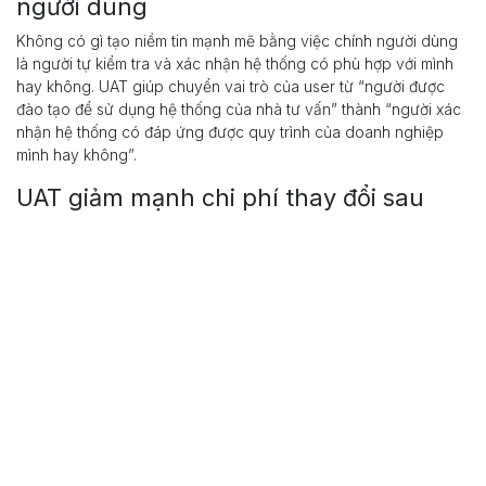
người dùng
Không có gì tạo niềm tin mạnh mẽ bằng việc chính người dùng
là người tự kiểm tra và xác nhận hệ thống có phù hợp với mình
hay không. UAT giúp chuyển vai trò của user từ “người được
đào tạo để sử dụng hệ thống của nhà tư vấn” thành “người xác
nhận hệ thống có đáp ứng được quy trình của doanh nghiệp
mình hay không”.
UAT giảm mạnh chi phí thay đổi sau
Go-live
Nếu doanh nghiệp phát hiện vấn đề sau khi hệ thống đi vào vận
hành chính thức, chi phí thay đổi không chỉ nằm ở việc chỉnh
sửa hệ thống, mà còn bao gồm gián đoạn vận hành, thay đổi
thói quen người dùng, lỗi dữ liệu phát sinh, và ảnh hưởng đến
trải nghiệm khách hàng. UAT giúp đưa các yêu cầu điều chỉnh
về đúng thời điểm trước Go-live, khi hệ thống vẫn còn linh hoạt.
Những sai lầm thường gặp khiến
UAT trở thành hình thức