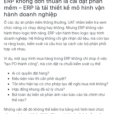
ERP không đơn thuần là cài đặt phần
mềm – ERP là tái thiết kế mô hình vận
hành doanh nghiệp
Ở các dự án phần mềm thông thường, UAT nhằm kiểm tra xem
chức năng có chạy đúng hay không. Nhưng ERP không vận
hành theo logic tính năng. ERP vận hành theo logic quy trình
doanh nghiệp. Hệ thống không chỉ ghi nhận dữ liệu, mà còn tạo
ra ràng buộc, kiểm soát và cấu trúc lại cách các bộ phận phối
hợp với nhau.
Ví dụ, một quy trình mua hàng trong ERP không chỉ stop ở việc
“tạo PO thành công”, mà còn đặt ra chuỗi kiểm soát cụ thể:
Ai có quyền đặt hàng?
Điều kiện nào thì cần phê duyệt?
Tồn kho hiện tại có cho phép tạo đề nghị mua mới không?
Hợp đồng khung đã xử lý chưa?
Bút toán dự kiến sẽ phản ánh vào báo cáo tài chính như
thế nào?
Những vấn đề đó không thể kiểm tra bằng mô hình test chức