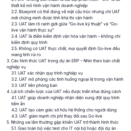
thiết kế mô hình vận hành doanh nghiệp
2
.
2
. Blueprint có thể đúng về mặt cấu trúc nhưng chỉ UAT
mới chứng minh được tính khả thi vận hành
2
.
3
. UAT làm rõ ranh giới giữa “Go-live kỹ thuật” và “Go-
live vận hành thực sự”
2
.
4
. UAT là điểm kiểm định văn hóa vận hành – không chỉ
kiểm định quy trình
2
.
5
. Không có UAT thực chất, mọi quyết định Go-live đều
mang tính rủi ro
3
. Các hình thức UAT trong dự án ERP – Nhìn theo bản chất
nghiệp vụ
3
.
1
. UAT xác nhận quy trình nghiệp vụ
3
.
2
. UAT mô phỏng các tình huống ngoại lệ trong vận hành
3
.
3
. UAT liên phòng ban
4
. Lợi ích chiến lược của UAT nếu được triển khai đúng cách
4
.
1
. UAT giúp doanh nghiệp nhận diện xung đột quy trình
tiềm ẩn
4
.
2
. UAT tạo cảm giác sở hữu hệ thống cho người dùng
4
.
3
. UAT giảm mạnh chi phí thay đổi sau Go-live
5
. Những sai lầm thường gặp khiến UAT trở thành hình thức
5
.
1
. Giao toàn bộ việc test cho IT nội bộ hoặc đội dự án