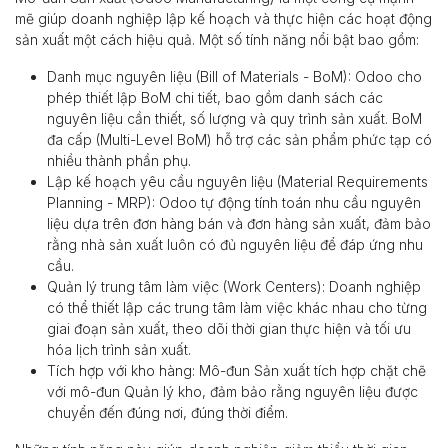
mẽ giúp doanh nghiệp lập kế hoạch và thực hiện các hoạt động
sản xuất một cách hiệu quả. Một số tính năng nổi bật bao gồm:
Danh mục nguyên liệu (Bill of Materials - BoM): Odoo cho
phép thiết lập BoM chi tiết, bao gồm danh sách các
nguyên liệu cần thiết, số lượng và quy trình sản xuất. BoM
đa cấp (Multi-Level BoM) hỗ trợ các sản phẩm phức tạp có
nhiều thành phần phụ.
Lập kế hoạch yêu cầu nguyên liệu (Material Requirements
Planning - MRP): Odoo tự động tính toán nhu cầu nguyên
liệu dựa trên đơn hàng bán và đơn hàng sản xuất, đảm bảo
rằng nhà sản xuất luôn có đủ nguyên liệu để đáp ứng nhu
cầu.
Quản lý trung tâm làm việc (Work Centers): Doanh nghiệp
có thể thiết lập các trung tâm làm việc khác nhau cho từng
giai đoạn sản xuất, theo dõi thời gian thực hiện và tối ưu
hóa lịch trình sản xuất.
Tích hợp với kho hàng: Mô-đun Sản xuất tích hợp chặt chẽ
với mô-đun Quản lý kho, đảm bảo rằng nguyên liệu được
chuyển đến đúng nơi, đúng thời điểm.