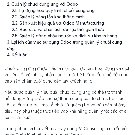
2
. Quản lý chuỗi cung ứng với Odoo
2
.
1
. Tự động hóa quy trình chuỗi cung ứng
2
.
2
. Quản lý hàng tồn kho thông minh
2
.
3
. Sản xuất hiệu quả với Odoo Manufacturing
2
.
4
. Báo cáo và phân tích dữ liệu thời gian thực
2
.
5
. Quản lý dòng chảy ngược và dịch vụ khách hàng
3
. Lợi ích của việc sử dụng Odoo trong quản lý chuỗi cung
ứng
4
. Kết luận
Chuỗi cung ứng được hiểu là một tập hợp các hoạt động và dịch
vụ liên kết với nhau, nhằm tạo ra một hệ thống tổng thể để cung
cấp sản phẩm cuối cùng đến tay khách hàng.
Nếu được quản lý hiệu quả, chuỗi cung ứng có thể trở thành
nền tảng vững chắc cho sự thành công của tổ chức, bởi mục
tiêu cuối cùng của mọi tổ chức là quảng bá và bán sản phẩm,
điều này phụ thuộc trực tiếp vào khả năng quản lý tốt các khía
cạnh sản xuất.
Trong phạm vi bài viết này, hãy cùng A1 Consulting tìm hiểu về
cách Quản lý chuỗi cung ứng với Odoo.