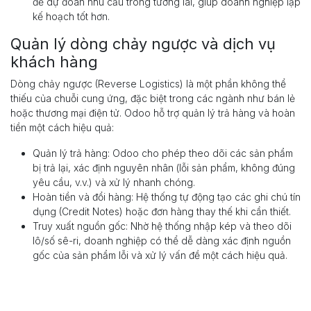
để dự đoán nhu cầu trong tương lai, giúp doanh nghiệp lập
kế hoạch tốt hơn.
Quản lý dòng chảy ngược và dịch vụ
khách hàng
Dòng chảy ngược (Reverse Logistics) là một phần không thể
thiếu của chuỗi cung ứng, đặc biệt trong các ngành như bán lẻ
hoặc thương mại điện tử. Odoo hỗ trợ quản lý trả hàng và hoàn
tiền một cách hiệu quả:
Quản lý trả hàng: Odoo cho phép theo dõi các sản phẩm
bị trả lại, xác định nguyên nhân (lỗi sản phẩm, không đúng
yêu cầu, v.v.) và xử lý nhanh chóng.
Hoàn tiền và đổi hàng: Hệ thống tự động tạo các ghi chú tín
dụng (Credit Notes) hoặc đơn hàng thay thế khi cần thiết.
Truy xuất nguồn gốc: Nhờ hệ thống nhập kép và theo dõi
lô/số sê-ri, doanh nghiệp có thể dễ dàng xác định nguồn
gốc của sản phẩm lỗi và xử lý vấn đề một cách hiệu quả.
Những tính năng này không chỉ giúp cải thiện trải nghiệm khách
hàng mà còn giảm thiểu tổn thất do trả hàng.