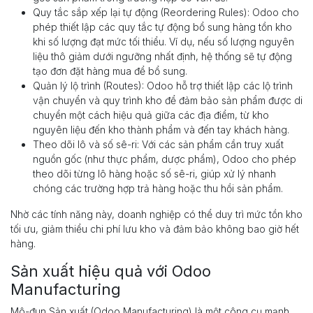
Quy tắc sắp xếp lại tự động (Reordering Rules): Odoo cho
phép thiết lập các quy tắc tự động bổ sung hàng tồn kho
khi số lượng đạt mức tối thiểu. Ví dụ, nếu số lượng nguyên
liệu thô giảm dưới ngưỡng nhất định, hệ thống sẽ tự động
tạo đơn đặt hàng mua để bổ sung.
Quản lý lộ trình (Routes): Odoo hỗ trợ thiết lập các lộ trình
vận chuyển và quy trình kho để đảm bảo sản phẩm được di
chuyển một cách hiệu quả giữa các địa điểm, từ kho
nguyên liệu đến kho thành phẩm và đến tay khách hàng.
Theo dõi lô và số sê-ri: Với các sản phẩm cần truy xuất
nguồn gốc (như thực phẩm, dược phẩm), Odoo cho phép
theo dõi từng lô hàng hoặc số sê-ri, giúp xử lý nhanh
chóng các trường hợp trả hàng hoặc thu hồi sản phẩm.
Nhờ các tính năng này, doanh nghiệp có thể duy trì mức tồn kho
tối ưu, giảm thiểu chi phí lưu kho và đảm bảo không bao giờ hết
hàng.
Sản xuất hiệu quả với Odoo
Manufacturing
Mô-đun Sản xuất (Odoo Manufacturing) là một công cụ mạnh