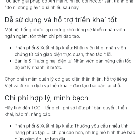
Ưu tiên giải pháp có API mạnh, nhiều connector sẵn, tránh phải
“đo ni đóng giày” quá nhiều sau này.
Dễ sử dụng và hỗ trợ triển khai tốt
Một hệ thống phức tạp nhưng khó dùng sẽ khiến nhân viên
ngán ngẩm, tốn thêm chi phí đào tạo.
Phân phối & Xuất nhập khẩu: Nhân viên kho, nhân viên
chứng từ cần giao diện trực quan, thao tác ít lỗi.
Bán lẻ & Thương mại điện tử: Nhân viên bán hàng cần tốc
độ xử lý nhanh, ít bước.
Chọn phần mềm quản lý có giao diện thân thiện, hỗ trợ tiếng
Việt và đi kèm dịch vụ triển khai – đào tạo bài bản tại chỗ.
Chi phí hợp lý, minh bạch
Hãy tính đến TCO – tổng chi phí sở hữu: phí bản quyền, triển
khai, bảo trì, nâng cấp.
Phân phối & Xuất nhập khẩu: Thường yêu cầu nhiều tính
năng phức tạp → chi phí cao hơn, nhưng mô hình thuê bao
giúp giảm áp lực ban đầu.