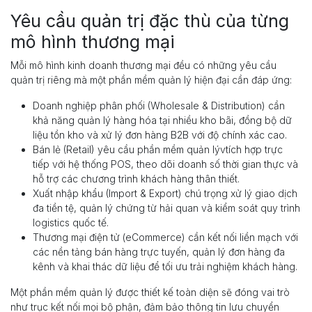
Yêu cầu quản trị đặc thù của từng
mô hình thương mại
Mỗi mô hình kinh doanh thương mại đều có những yêu cầu
quản trị riêng mà một phần mềm quản lý hiện đại cần đáp ứng:
Doanh nghiệp phân phối (Wholesale & Distribution) cần
khả năng quản lý hàng hóa tại nhiều kho bãi, đồng bộ dữ
liệu tồn kho và xử lý đơn hàng B2B với độ chính xác cao.
Bán lẻ (Retail) yêu cầu phần mềm quản lývtích hợp trực
tiếp với hệ thống POS, theo dõi doanh số thời gian thực và
hỗ trợ các chương trình khách hàng thân thiết.
Xuất nhập khẩu (Import & Export) chú trọng xử lý giao dịch
đa tiền tệ, quản lý chứng từ hải quan và kiểm soát quy trình
logistics quốc tế.
Thương mại điện tử (eCommerce) cần kết nối liền mạch với
các nền tảng bán hàng trực tuyến, quản lý đơn hàng đa
kênh và khai thác dữ liệu để tối ưu trải nghiệm khách hàng.
Một phần mềm quản lý được thiết kế toàn diện sẽ đóng vai trò
như trục kết nối mọi bộ phận, đảm bảo thông tin lưu chuyển