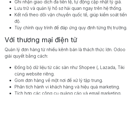
Ghi nhận giao dịch đa tiền tệ, tự động cập nhật tỷ giá.
Lưu trữ và quản lý hồ sơ hải quan ngay trên hệ thống.
Kết nối theo dõi vận chuyển quốc tế, giúp kiểm soát tiến
độ.
Tùy chỉnh quy trình để đáp ứng quy định từng thị trường.
Với thương mại điện tử
Quản lý đơn hàng từ nhiều kênh bán là thách thức lớn. Odoo
giải quyết bằng cách:
Đồng bộ dữ liệu từ các sàn như Shopee (, Lazada, Tiki
cùng website riêng.
Gom đơn hàng về một nơi để xử lý tập trung.
Phân tích hành vi khách hàng và hiệu quả marketing.
Tích hợp các công cụ quảng cáo và email marketing.
>>> Xem thêm:
Tích hợp Odoo - Shopee: Giải pháp tối ưu cho
doanh nghiệp thương mại điện tử tại châu Á
Lợi ích cốt lõi của Odoo
Tối ưu chi phí triển khai và vận hành