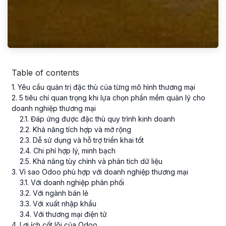
Table of contents
1
. Yêu cầu quản trị đặc thù của từng mô hình thương mại
2
. 5 tiêu chí quan trọng khi lựa chọn phần mềm quản lý cho
doanh nghiệp thương mại
2
.
1
. Đáp ứng được đặc thù quy trình kinh doanh
2
.
2
. Khả năng tích hợp và mở rộng
2
.
3
. Dễ sử dụng và hỗ trợ triển khai tốt
2
.
4
. Chi phí hợp lý, minh bạch
2
.
5
. Khả năng tùy chỉnh và phân tích dữ liệu
3
. Vì sao Odoo phù hợp với doanh nghiệp thương mại
3
.
1
. Với doanh nghiệp phân phối
3
.
2
. Với ngành bán lẻ
3
.
3
. Với xuất nhập khẩu
3
.
4
. Với thương mại điện tử
4
. Lợi ích cốt lõi của Odoo