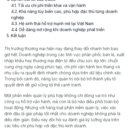
4
.
1
. Tối ưu chi phí triển khai và vận hành
4
.
2
. Khả năng tùy biến cao, phù hợp đặc thù từng doanh
nghiệp
4
.
3
. Hệ sinh thái hỗ trợ mạnh mẽ tại Việt Nam
4
.
4
. Dễ dàng mở rộng khi doanh nghiệp phát triển
5
. Kết luận
Thị trường thương mại hiện nay đang thay đổi nhanh hơn bao
giờ hết. Doanh nghiệp trong các lĩnh vực phân phối, bán lẻ, xuất
nhập khẩu hay thương mại điện tử đều chịu sức ép lớn: chuỗi
cung ứng ngày càng phức tạp, chi phí vận hành leo thang và
nhu cầu ra quyết định nhanh chóng dựa trên dữ liệu chính xác.
Trong bối cảnh đó, năng lực quản trị nội bộ trở thành yếu tố
quyết định để giữ vững lợi thế cạnh tranh.
Một phần mềm quản lý phù hợp không chỉ đóng vai trò như
công cụ hỗ trợ vận hành, mà còn là bộ não điều phối toàn bộ
hoạt động. Nhưng với hàng loạt phần mềm quản lý, việc xác
định đâu là giải pháp tốt nhất cho doanh nghiệp không phải là
điều đơn giản. Điều này đòi hỏi sự đánh giá kỹ lưỡng dựa trên
các tiêu chí phù hợp với đặc thù kinh doanh.