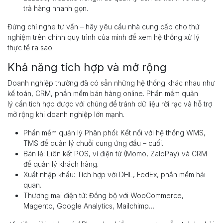
trả hàng nhanh gọn.
Đừng chỉ nghe tư vấn – hãy yêu cầu nhà cung cấp cho thử
nghiệm trên chính quy trình của mình để xem hệ thống xử lý
thực tế ra sao.
Khả năng tích hợp và mở rộng
Doanh nghiệp thường đã có sẵn những hệ thống khác nhau như
kế toán, CRM, phần mềm bán hàng online. Phần mềm quản
lý cần tich hợp được với chúng để tránh dữ liệu rời rạc và hỗ trợ
mở rộng khi doanh nghiệp lớn mạnh.
Phần mềm quản lý Phân phối: Kết nối với hệ thống WMS,
TMS để quản lý chuỗi cung ứng đầu – cuối.
Bán lẻ: Liên kết POS, ví điện tử (Momo, ZaloPay) và CRM
để quản lý khách hàng.
Xuất nhập khẩu: Tích hợp với DHL, FedEx, phần mềm hải
quan.
Thương mại điện tử: Đồng bộ với WooCommerce,
Magento, Google Analytics, Mailchimp…