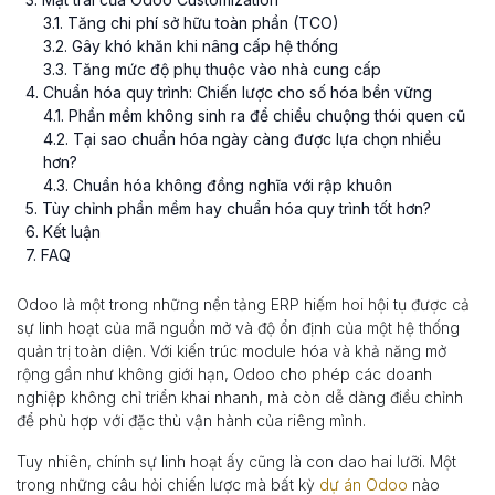
3
.
1
. Tăng chi phí sở hữu toàn phần (TCO)
3
.
2
. Gây khó khăn khi nâng cấp hệ thống
3
.
3
. Tăng mức độ phụ thuộc vào nhà cung cấp
4
. Chuẩn hóa quy trình: Chiến lược cho số hóa bền vững
4
.
1
. Phần mềm không sinh ra để chiều chuộng thói quen cũ
4
.
2
. Tại sao chuẩn hóa ngày càng được lựa chọn nhiều
hơn?
4
.
3
. Chuẩn hóa không đồng nghĩa với rập khuôn
5
. Tùy chỉnh phần mềm hay chuẩn hóa quy trình tốt hơn?
6
. Kết luận
7
. FAQ
Odoo là một trong những nền tảng ERP hiếm hoi hội tụ được cả
sự linh hoạt của mã nguồn mở và độ ổn định của một hệ thống
quản trị toàn diện. Với kiến trúc module hóa và khả năng mở
rộng gần như không giới hạn, Odoo cho phép các doanh
nghiệp không chỉ triển khai nhanh, mà còn dễ dàng điều chỉnh
để phù hợp với đặc thù vận hành của riêng mình.
Tuy nhiên, chính sự linh hoạt ấy cũng là con dao hai lưỡi. Một
trong những câu hỏi chiến lược mà bất kỳ
dự án Odoo
nào