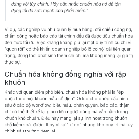
đừng vội tùy chỉnh. Hãy cân nhắc chuẩn hóa nó để tận
dụng tối đa sức mạnh của phần mềm.”
Ví dụ, các nghiệp vụ như quản lý mua hàng, đối chiếu công nợ,
chấm công hoặc báo cáo tài chính đều đã được tiêu chuẩn hóa
đến mức tối ưu. Việc khăng khăng giữ lại một quy trình cũ chỉ vì
“quen rồi” có thể khiến doanh nghiệp bỏ lỡ cơ hội cải tiến quan
trọng, đồng thời phát sinh thêm chi phí mà không mang lại giá trị
thực sự.
Chuẩn hóa không đồng nghĩa với rập
khuôn
Khác với quan điểm phổ biến, chuẩn hóa không phải là “ép
buộc theo một khuôn mẫu cố định”. Odoo cho phép cấu hình
sâu ở cấp độ workflow, biểu mẫu, phân quyền, báo cáo, thậm
chí có thể thiết kế lại giao diện người dùng mà vẫn nằm trong
khuôn khổ chuẩn. Điều này mang lại sự linh hoạt trong khuôn
khổ kiểm soát được, thay vì sự “tự do” nhưng khó duy trì mà tùy
chỉnh sâu thường đem lại.