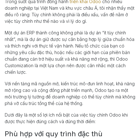
Trong suốt quá trình đồng hành
triển khai Odoo
cho nhiều
doanh nghiệp tại Việt Nam và khu vực châu Á, tôi nhận thấy một
điều rõ ràng: Tùy chỉnh không phải là điều xấu, vấn đề nằm ở
việc tùy chỉnh như thế nào và vì lý do gì.
Một dự án ERP thành công không phải là dự án “ít tùy chỉnh
nhất”, mà là dự án giữ được sự cân bằng hợp lý giữa chuẩn hóa
và thích nghi với thực tế vận hành. Nếu tổ chức của bạn có
những yêu cầu đặc thù, hoặc nếu các giới hạn của phiên bản
chuẩn đang cản trở hiệu suất và khả năng mở rộng, thì Odoo
Customization là một lựa chọn nên được cân nhắc một cách
chiến lược.
Với nền tảng mã nguồn mở, kiến trúc mô-đun linh hoạt, khả năng
mở rộng cao và cộng đồng phát triển mạnh, Odoo tạo ra một
môi trường lý tưởng để doanh nghiệp có thể tùy chỉnh mà không
phá vỡ cấu trúc tổng thể của hệ thống.
Dưới đây là một số lợi ích nổi bật của việc tùy chỉnh Odoo khi
được thực hiện đúng cách và đúng thời điểm:
Phù hợp với quy trình đặc thù