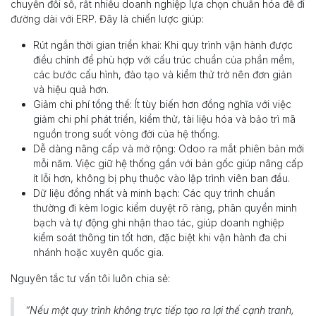
chuyển đổi số, rất nhiều doanh nghiệp lựa chọn chuẩn hóa để đi
đường dài với ERP. Đây là chiến lược giúp:
Rút ngắn thời gian triển khai: Khi quy trình vận hành được
điều chỉnh để phù hợp với cấu trúc chuẩn của phần mềm,
các bước cấu hình, đào tạo và kiểm thử trở nên đơn giản
và hiệu quả hơn.
Giảm chi phí tổng thể: Ít tùy biến hơn đồng nghĩa với việc
giảm chi phí phát triển, kiểm thử, tài liệu hóa và bảo trì mã
nguồn trong suốt vòng đời của hệ thống.
Dễ dàng nâng cấp và mở rộng: Odoo ra mắt phiên bản mới
mỗi năm. Việc giữ hệ thống gần với bản gốc giúp nâng cấp
ít lỗi hơn, không bị phụ thuộc vào lập trình viên ban đầu.
Dữ liệu đồng nhất và minh bạch: Các quy trình chuẩn
thường đi kèm logic kiểm duyệt rõ ràng, phân quyền minh
bạch và tự động ghi nhận thao tác, giúp doanh nghiệp
kiểm soát thông tin tốt hơn, đặc biệt khi vận hành đa chi
nhánh hoặc xuyên quốc gia.
Nguyên tắc tư vấn tôi luôn chia sẻ:
“Nếu một quy trình không trực tiếp tạo ra lợi thế cạnh tranh,