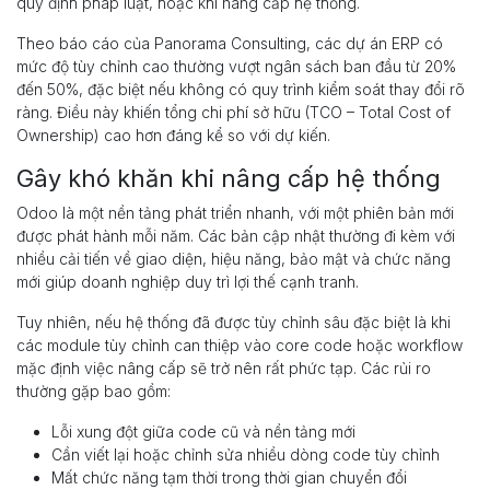
quy định pháp luật, hoặc khi nâng cấp hệ thống.
Theo báo cáo của Panorama Consulting, các dự án ERP có
mức độ tùy chỉnh cao thường vượt ngân sách ban đầu từ 20%
đến 50%, đặc biệt nếu không có quy trình kiểm soát thay đổi rõ
ràng. Điều này khiến tổng chi phí sở hữu (TCO – Total Cost of
Ownership) cao hơn đáng kể so với dự kiến.
Gây khó khăn khi nâng cấp hệ thống
Odoo là một nền tảng phát triển nhanh, với một phiên bản mới
được phát hành mỗi năm. Các bản cập nhật thường đi kèm với
nhiều cải tiến về giao diện, hiệu năng, bảo mật và chức năng
mới giúp doanh nghiệp duy trì lợi thế cạnh tranh.
Tuy nhiên, nếu hệ thống đã được tùy chỉnh sâu đặc biệt là khi
các module tùy chỉnh can thiệp vào core code hoặc workflow
mặc định việc nâng cấp sẽ trở nên rất phức tạp. Các rủi ro
thường gặp bao gồm:
Lỗi xung đột giữa code cũ và nền tảng mới
Cần viết lại hoặc chỉnh sửa nhiều dòng code tùy chỉnh
Mất chức năng tạm thời trong thời gian chuyển đổi