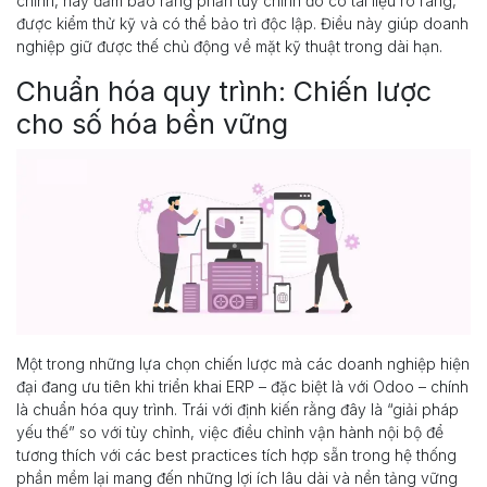
chỉnh, hãy đảm bảo rằng phần tùy chỉnh đó có tài liệu rõ ràng,
được kiểm thử kỹ và có thể bảo trì độc lập. Điều này giúp doanh
nghiệp giữ được thế chủ động về mặt kỹ thuật trong dài hạn.
Chuẩn hóa quy trình: Chiến lược
cho số hóa bền vững
Một trong những lựa chọn chiến lược mà các doanh nghiệp hiện
đại đang ưu tiên khi triển khai ERP – đặc biệt là với Odoo – chính
là chuẩn hóa quy trình. Trái với định kiến rằng đây là “giải pháp
yếu thế” so với tùy chỉnh, việc điều chỉnh vận hành nội bộ để
tương thích với các best practices tích hợp sẵn trong hệ thống
phần mềm lại mang đến những lợi ích lâu dài và nền tảng vững