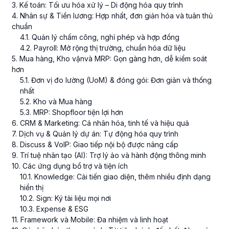
3
. Kế toán: Tối ưu hóa xử lý – Di động hóa quy trình
4
. Nhân sự & Tiền lương: Hợp nhất, đơn giản hóa và tuân thủ
chuẩn
4
.
1
. Quản lý chấm công, nghỉ phép và hợp đồng
4
.
2
. Payroll: Mở rộng thị trường, chuẩn hóa dữ liệu
5
. Mua hàng, Kho vậnvà MRP: Gọn gàng hơn, dễ kiểm soát
hơn
5
.
1
. Đơn vị đo lường (UoM) & đóng gói: Đơn giản và thống
nhất
5
.
2
. Kho và Mua hàng
5
.
3
. MRP: Shopfloor tiện lợi hơn
6
. CRM & Marketing: Cá nhân hóa, tinh tế và hiệu quả
7
. Dịch vụ & Quản lý dự án: Tự động hóa quy trình
8
. Discuss & VoIP: Giao tiếp nội bộ được nâng cấp
9
. Trí tuệ nhân tạo (AI): Trợ lý ảo và hành động thông minh
10
. Các ứng dụng bổ trợ và tiện ích
10
.
1
. Knowledge: Cải tiến giao diện, thêm nhiều định dạng
hiển thị
10
.
2
. Sign: Ký tài liệu mọi nơi
10
.
3
. Expense & ESG
11
. Framework và Mobile: Đa nhiệm và linh hoạt