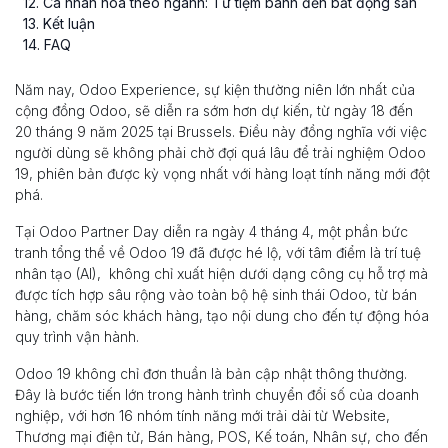
12
. Cá nhân hóa theo ngành: Từ tiệm bánh đến bất động sản
13
. Kết luận
14
. FAQ
Năm nay, Odoo Experience, sự kiện thường niên lớn nhất của
cộng đồng Odoo, sẽ diễn ra sớm hơn dự kiến, từ ngày 18 đến
20 tháng 9 năm 2025 tại Brussels. Điều này đồng nghĩa với việc
người dùng sẽ không phải chờ đợi quá lâu để trải nghiệm Odoo
19, phiên bản được kỳ vọng nhất với hàng loạt tính năng mới đột
phá.
Tại Odoo Partner Day diễn ra ngày 4 tháng 4, một phần bức
tranh tổng thể về Odoo 19 đã được hé lộ, với tâm điểm là trí tuệ
nhân tạo (AI), không chỉ xuất hiện dưới dạng công cụ hỗ trợ mà
được tích hợp sâu rộng vào toàn bộ hệ sinh thái Odoo, từ bán
hàng, chăm sóc khách hàng, tạo nội dung cho đến tự động hóa
quy trình vận hành.
Odoo 19 không chỉ đơn thuần là bản cập nhật thông thường.
Đây là bước tiến lớn trong hành trình chuyển đổi số của doanh
nghiệp, với hơn 16 nhóm tính năng mới trải dài từ Website,
Thương mại điện tử, Bán hàng, POS, Kế toán, Nhân sự, cho đến