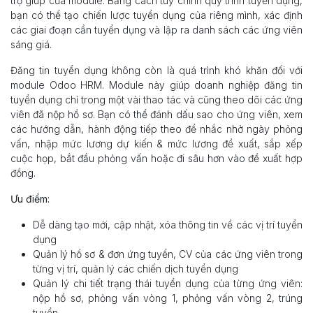
trợ giúp của module. Bằng cách tùy chỉnh quy trình tuyển dụng,
bạn có thể tạo chiến lược tuyển dụng của riêng mình, xác định
các giai đoạn cần tuyển dụng và lập ra danh sách các ứng viên
sáng giá.
Đăng tin tuyển dụng không còn là quá trình khó khăn đối với
module Odoo HRM. Module này giúp doanh nghiệp đăng tin
tuyển dụng chỉ trong một vài thao tác và cũng theo dõi các ứng
viên đã nộp hồ sơ. Bạn có thể đánh dấu sao cho ứng viên, xem
các hướng dẫn, hành động tiếp theo để nhắc nhở ngày phỏng
vấn, nhập mức lương dự kiến & mức lương đề xuất, sắp xếp
cuộc họp, bắt đầu phỏng vấn hoặc đi sâu hơn vào đề xuất hợp
đồng.
Ưu điểm:
Dễ dàng tạo mới, cập nhật, xóa thông tin về các vị trí tuyển
dụng
Quản lý hồ sơ & đơn ứng tuyển, CV của các ứng viên trong
từng vị trí, quản lý các chiến dịch tuyển dụng
Quản lý chi tiết trạng thái tuyển dụng của từng ứng viên:
nộp hồ sơ, phỏng vấn vòng 1, phỏng vấn vòng 2, trúng
tuyển,…