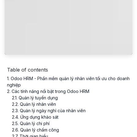
Table of contents
1
. Odoo HRM - Phần mềm quản lý nhân viên tối ưu cho doanh
nghiệp
2
. Các tính năng nổi bật trong Odoo HRM
2
.
1
. Quản lý tuyển dụng
2
.
2
. Quản lý nhân viên
2
.
3
. Quản lý ngày nghỉ của nhân viên
2
.
4
. Ứng dụng khảo sát
2
.
5
. Quản lý chi phí
2
.
6
. Quản lý chấm công
2
.
7
. Thời gian biểu