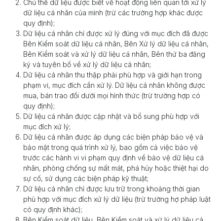
Chủ thể dữ liệu được biết về hoạt động liên quan tới xử lý
dữ liệu cá nhân của mình (trừ các trường hợp khác được
quy định);
Dữ liệu cá nhân chỉ được xử lý đúng với mục đích đã được
Bên Kiểm soát dữ liệu cá nhân, Bên Xử lý dữ liệu cá nhân,
Bên Kiểm soát và xử lý dữ liệu cá nhân, Bên thứ ba đăng
ký và tuyên bố về xử lý dữ liệu cá nhân;
Dữ liệu cá nhân thu thập phải phù hợp và giới hạn trong
phạm vi, mục đích cần xử lý. Dữ liệu cá nhân không được
mua, bán trao đổi dưới mọi hình thức (trừ trường hợp có
quy định);
Dữ liệu cá nhân được cập nhật và bổ sung phù hợp với
mục đích xử lý;
Dữ liệu cá nhân được áp dụng các biện pháp bảo vệ và
bảo mật trong quá trình xử lý, bao gồm cả việc bảo vệ
trước các hành vi vi phạm quy định về bảo vệ dữ liệu cá
nhân, phòng chống sự mất mát, phá hủy hoặc thiệt hại do
sự cố, sử dụng các biện pháp kỹ thuật;
Dữ liệu cá nhân chỉ được lưu trữ trong khoảng thời gian
phù hợp với mục đích xử lý dữ liệu (trừ trường hợ pháp luật
có quy định khác);
Bên Kiểm soát dữ liệu, Bên Kiểm soát và xử lý dữ liệu cá