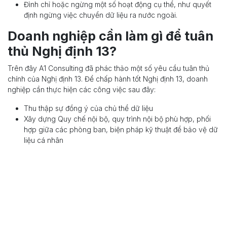
Đình chỉ hoặc ngừng một số hoạt động cụ thể, như quyết
định ngừng việc chuyển dữ liệu ra nước ngoài.
Doanh nghiệp cần làm gì để tuân
thủ Nghị định 13?
Trên đây A1 Consulting đã phác thảo một số yêu cầu tuân thủ
chính của Nghị định 13. Để chấp hành tốt Nghị định 13, doanh
nghiệp cần thực hiện các công việc sau đây:
Thu thập sự đồng ý của chủ thể dữ liệu
Xây dựng Quy chế nội bộ, quy trình nội bộ phù hợp, phối
hợp giữa các phòng ban, biện pháp kỹ thuật để bảo vệ dữ
liệu cá nhân
Thành lập bộ phận chuyên trách về bảo vệ dữ liệu cá
nhân
Xây dựng thỏa thuận giữa
Bên Kiểm soát dữ liệu cá
nhân
và
Bên Xử lý dữ liệu cá nhân
Xây dựng, rà soát và bổ sung Hợp đồng mẫu và các tài liệu
liên quan đáp ứng yêu cầu để bảo vệ dữ liệu cá nhân;
Tài liệu hướng dẫn nội bộ tuân thủ quy định Nghị định
13/2023/NĐ-CP về bảo vệ dữ liệu cá nhân;