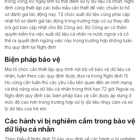
trong vòng 60 ngày tính từ thời điểm xử lý dữ liệu cá nhân. Nghị
định cũng thiết lập các biểu mẫu cần thiết để việc chuẩn bị hồ
sơ đánh giá tác động này. Tổ chức xuất dữ liệu cũng phải cập
nhật hồ sơ đánh giá tác động trong trường hợp có sự thay đổi
(và gửi bản cập nhật cho Bộ Công an). Bộ Công an có thẩm
quyền kiểm tra việc xuất dữ liệu cá nhân ra nước ngoài và có
thể ra quyết định ngừng việc này trong trường hợp không tuân
thủ quy định tại Nghị định.
Biện pháp bảo vệ
Mọi tổ chức cần thiết lập quy trình nội bộ về bảo vệ dữ liệu cá
nhân, tuân theo các quy định được đưa ra trong Nghị định 13.
Họ cũng cần tuân thủ các yêu cầu liên quan đến an ninh mạng
và khả năng xóa dữ liệu cá nhân trong thời hạn 72 giờ. Ngoài ra,
Nghị định quy định các biện pháp bảo vệ cần được áp dụng ở
mức độ cao hơn trong trường hợp xử lý dữ liệu nhạy cảm và xử
lý dữ liệu của trẻ em.
Các hành vi bị nghiêm cấm trong bảo vệ
dữ liệu cá nhân
Theo Điều 8 Nghị định 13 này quy định về các hành vi bị nghiêm