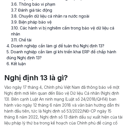
3
.
6
. Thông báo vi phạm
3
.
7
. Đánh giá tác động
3
.
8
. Chuyển dữ liệu cá nhân ra nước ngoài
3
.
9
. Biện pháp bảo vệ
3
.
10
. Các hành vi bị nghiêm cấm trong bảo vệ dữ liệu cá
nhân
3
.
11
. Chế tài
4
. Doanh nghiệp cần làm gì để tuân thủ Nghị định 13?
5
. Doanh nghiệp cần làm gì khi triển khai ERP để chấp hành
đúng Nghị định 13?
6
. Kết luận
Nghị định 13 là gì?
Vào ngày 17 tháng 4, Chính phủ Việt Nam đã thông báo về một
Nghị định mới liên quan đến Bảo vệ Dữ liệu Cá nhân (Nghị định
13). Bên cạnh Luật An ninh mạng (Luật số 24/2018/QH14) ban
hành vào ngày 12 tháng 6 năm 2018 và văn bản hướng dẫn thi
hành đầu tiên, tức là Nghị định số 53/2022/NĐ-CP ngày 15
tháng 8 năm 2022, Nghị định số 13 đánh dấu sự xuất hiện của tài
liệu pháp lý thứ ba trong kế hoạch của Chính phủ để củng cố