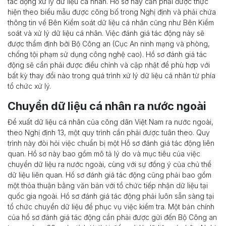
tác động xử lý dữ liệu cá nhân. Hồ sơ này cần phải được thực
hiện theo biểu mẫu được công bố trong Nghị định và phải chứa
thông tin về Bên Kiểm soát dữ liệu cá nhân cũng như Bên Kiểm
soát và xử lý dữ liệu cá nhân. Việc đánh giá tác động này sẽ
được thẩm định bởi Bộ Công an (Cục An ninh mạng và phòng,
chống tội phạm sử dụng công nghệ cao). Hồ sơ đánh giá tác
động sẽ cần phải được điều chỉnh và cập nhật để phù hợp với
bất kỳ thay đổi nào trong quá trình xử lý dữ liệu cá nhân từ phía
tổ chức xử lý.
Chuyển dữ liệu cá nhân ra nước ngoài
Để xuất dữ liệu cá nhân của công dân Việt Nam ra nước ngoài,
theo Nghị định 13, một quy trình cần phải được tuân theo. Quy
trình này đòi hỏi việc chuẩn bị một Hồ sơ đánh giá tác động liên
quan. Hồ sơ này bao gồm mô tả lý do và mục tiêu của việc
chuyển dữ liệu ra nước ngoài, cùng với sự đồng ý của chủ thể
dữ liệu liên quan. Hồ sơ đánh giá tác động cũng phải bao gồm
một thỏa thuận bằng văn bản với tổ chức tiếp nhận dữ liệu tại
quốc gia ngoài. Hồ sơ đánh giá tác động phải luôn sẵn sàng tại
tổ chức chuyển dữ liệu để phục vụ việc kiểm tra. Một bản chính
của hồ sơ đánh giá tác động cần phải được gửi đến Bộ Công an