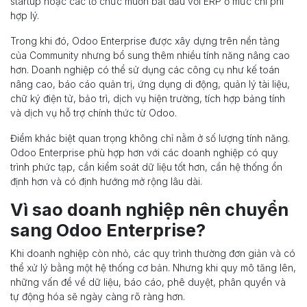
startup hoặc các tổ chức muốn bắt đầu với ERP ở mức chi phí
hợp lý.
Trong khi đó, Odoo Enterprise được xây dựng trên nền tảng
của Community nhưng bổ sung thêm nhiều tính năng nâng cao
hơn. Doanh nghiệp có thể sử dụng các công cụ như kế toán
nâng cao, báo cáo quản trị, ứng dụng di động, quản lý tài liệu,
chữ ký điện tử, bảo trì, dịch vụ hiện trường, tích hợp bảng tính
và dịch vụ hỗ trợ chính thức từ Odoo.
Điểm khác biệt quan trọng không chỉ nằm ở số lượng tính năng.
Odoo Enterprise phù hợp hơn với các doanh nghiệp có quy
trình phức tạp, cần kiểm soát dữ liệu tốt hơn, cần hệ thống ổn
định hơn và có định hướng mở rộng lâu dài.
Vì sao doanh nghiệp nên chuyển
sang Odoo Enterprise?
Khi doanh nghiệp còn nhỏ, các quy trình thường đơn giản và có
thể xử lý bằng một hệ thống cơ bản. Nhưng khi quy mô tăng lên,
những vấn đề về dữ liệu, báo cáo, phê duyệt, phân quyền và
tự động hóa sẽ ngày càng rõ ràng hơn.