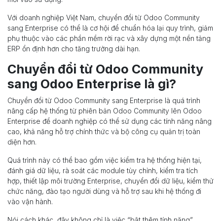
Với doanh nghiệp Việt Nam, chuyển đổi từ Odoo Community
sang Enterprise có thể là cơ hội để chuẩn hóa lại quy trình, giảm
phụ thuộc vào các phần mềm rời rạc và xây dựng một nền tảng
ERP ổn định hơn cho tăng trưởng dài hạn.
Chuyển đổi từ Odoo Community
sang Odoo Enterprise là gì?
Chuyển đổi từ Odoo Community sang Enterprise là quá trình
nâng cấp hệ thống từ phiên bản Odoo Community lên Odoo
Enterprise để doanh nghiệp có thể sử dụng các tính năng nâng
cao, khả năng hỗ trợ chính thức và bộ công cụ quản trị toàn
diện hơn.
Quá trình này có thể bao gồm việc kiểm tra hệ thống hiện tại,
đánh giá dữ liệu, rà soát các module tùy chỉnh, kiểm tra tích
hợp, thiết lập môi trường Enterprise, chuyển đổi dữ liệu, kiểm thử
chức năng, đào tạo người dùng và hỗ trợ sau khi hệ thống đi
vào vận hành.
Nói cách khác, đây không chỉ là việc “bật thêm tính năng”.