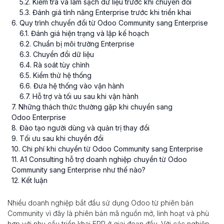
5
.
2
. Kiểm tra và làm sạch dữ liệu trước khi chuyển đổi
5
.
3
. Đánh giá tính năng Enterprise trước khi triển khai
6
. Quy trình chuyển đổi từ Odoo Community sang Enterprise
6
.
1
. Đánh giá hiện trạng và lập kế hoạch
6
.
2
. Chuẩn bị môi trường Enterprise
6
.
3
. Chuyển đổi dữ liệu
6
.
4
. Rà soát tùy chỉnh
6
.
5
. Kiểm thử hệ thống
6
.
6
. Đưa hệ thống vào vận hành
6
.
7
. Hỗ trợ và tối uu sau khi vận hành
7
. Những thách thức thường gặp khi chuyển sang
Odoo Enterprise
8
. Đào tạo người dùng và quản trị thay đổi
9
. Tối ưu sau khi chuyển đổi
10
. Chi phí khi chuyển từ Odoo Community sang Enterprise
11
. A1 Consulting hỗ trợ doanh nghiệp chuyển từ Odoo
Community sang Enterprise như thế nào?
12
. Kết luận
Nhiều doanh nghiệp bắt đầu sử dụng Odoo từ phiên bản
Community vì đây là phiên bản mã nguồn mở, linh hoạt và phù
hợp với nhu cầu triển khai ERP ở giai đoạn đầu. Với các nghiệp