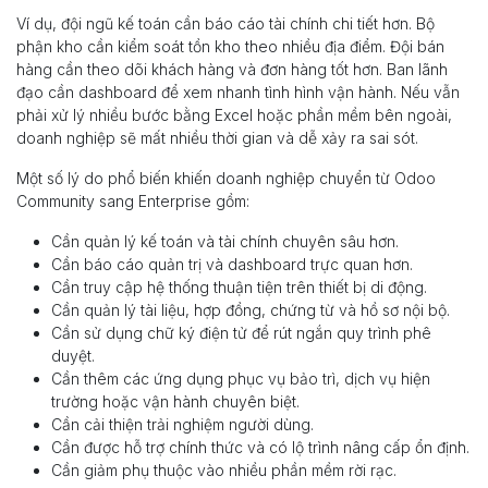
Ví dụ, đội ngũ kế toán cần báo cáo tài chính chi tiết hơn. Bộ
phận kho cần kiểm soát tồn kho theo nhiều địa điểm. Đội bán
hàng cần theo dõi khách hàng và đơn hàng tốt hơn. Ban lãnh
đạo cần dashboard để xem nhanh tình hình vận hành. Nếu vẫn
phải xử lý nhiều bước bằng Excel hoặc phần mềm bên ngoài,
doanh nghiệp sẽ mất nhiều thời gian và dễ xảy ra sai sót.
Một số lý do phổ biến khiến doanh nghiệp chuyển từ Odoo
Community sang Enterprise gồm:
Cần quản lý kế toán và tài chính chuyên sâu hơn.
Cần báo cáo quản trị và dashboard trực quan hơn.
Cần truy cập hệ thống thuận tiện trên thiết bị di động.
Cần quản lý tài liệu, hợp đồng, chứng từ và hồ sơ nội bộ.
Cần sử dụng chữ ký điện tử để rút ngắn quy trình phê
duyệt.
Cần thêm các ứng dụng phục vụ bảo trì, dịch vụ hiện
trường hoặc vận hành chuyên biệt.
Cần cải thiện trải nghiệm người dùng.
Cần được hỗ trợ chính thức và có lộ trình nâng cấp ổn định.
Cần giảm phụ thuộc vào nhiều phần mềm rời rạc.