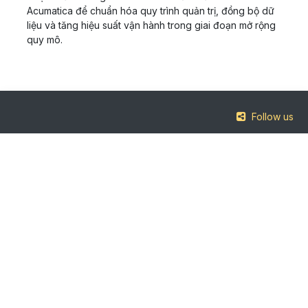
Acumatica để chuẩn hóa quy trình quản trị, đồng bộ dữ
liệu và tăng hiệu suất vận hành trong giai đoạn mở rộng
quy mô.
Follow us
Văn phòng:
Hà Nội: Tầng 8, toà nhà Mitec, Dương Đình Nghệ, Yên Hòa, Cầu
Giấy, Hà Nội
TPHCM: Tầng 7, Jea Building, 112 Lý Chính Thắng, Phường Xuân
Hòa, TPHCM
Email: