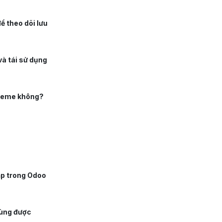
ể theo dõi lưu
và tái sử dụng
theme không?
ập trong Odoo
dùng được