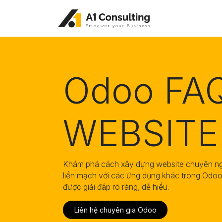
Bỏ qua để đến Nội dung
Odoo FAQ
WEBSITE
Khám phá cách xây dựng website chuyên ngh
liền mạch với các ứng dụng khác trong Odoo
được giải đáp rõ ràng, dễ hiểu.
Liên hệ​​​​ chuyên gia Odoo