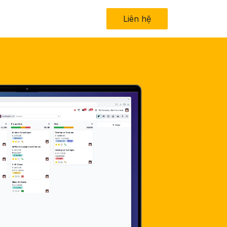
in tức
Về chúng tôi
Liên hệ​