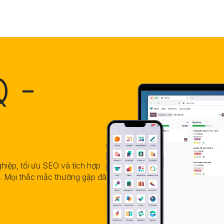
Odoo
Giải pháp
Dự án
T
 -
iệp, tối ưu SEO và tích hợp
. Mọi thắc mắc thường gặp đã