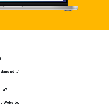
?
 dạng có tự
ông?
oo Website,