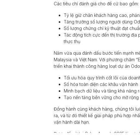
Các tiêu chí đánh giá cho đề cử bao gồm:
Tỷ lệ giữ chân khách hàng cao, phản á
Tăng trưởng số lượng người dùng Odoo 
Số lượng chứng chỉ kỹ thuật đạt chu
Tác động tích cực đến thị trường địa
thực thụ
Năm vừa qua đánh dấu bước tiến mạnh mẽ c
Malaysia và Việt Nam. Với phương châm “ER
triển khai thành công hàng loạt dự án Odoo
Tối ưu hóa quy trình cốt lõi của doa
Số hóa toàn diện các khâu vận hành
Minh bạch dữ liệu và tăng khả năng r
Tạo nền tảng bền vững cho mở rộng 
Đồng hành cùng khách hàng, chúng tôi luôn 
ra, và từ đó thiết kế giải pháp phù hợp n
vận hành dài hạn.
Được đề cử tại Odoo Awards 2025 là sự gh