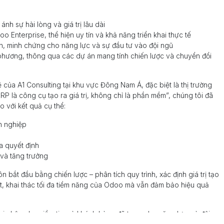
nh sự hài lòng và giá trị lâu dài
Enterprise, thể hiện uy tín và khả năng triển khai thực tế
ẩn, minh chứng cho năng lực và sự đầu tư vào đội ngũ
 phương, thông qua các dự án mang tính chiến lược và chuyển đổi
ủa A1 Consulting tại khu vực Đông Nam Á, đặc biệt là thị trường
P là công cụ tạo ra giá trị, không chỉ là phần mềm”, chúng tôi đã
 với kết quả cụ thể:
nh nghiệp
a quyết định
và tăng trưởng
bắt đầu bằng chiến lược – phân tích quy trình, xác định giá trị tạo
hất, khai thác tối đa tiềm năng của Odoo mà vẫn đảm bảo hiệu quả
i nhận cho niềm tin mà khách hàng đã trao, cho năng lực mà đội