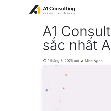
Bỏ qua để đến Nội dung
A1 Consult
sắc nhất 
1 tháng 8, 2025
bởi
Minh Ngoc