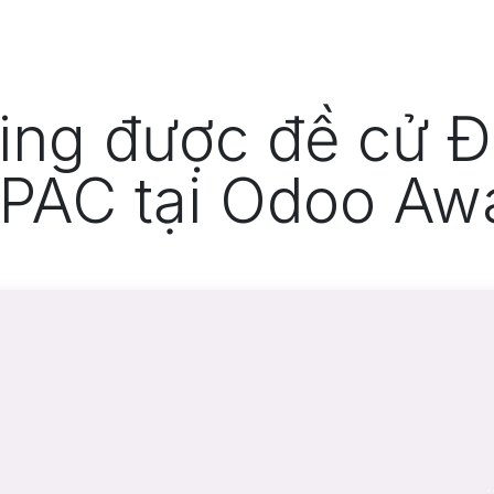
Odoo
Giải pháp
Dự án
T
ing được đề cử Đố
APAC tại Odoo Aw