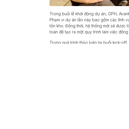
Trong buổi lễ khởi động dự án, GPH, Avant
Phạm vi dự án lần này bao gồm các lĩnh v
tồn kho. Đồng thời, hệ thống mới sẽ được 
toán để tạo ra một quy trình làm việc đồng
Trong quá trình thảo luận tại buổi kick-off
án. Vai trò và trách nhiệm của từng thàn
hợp nhịp nhàng và hiệu quả trong suốt quá 
GPH, Avanti và A1 Consulting đã cam kết 
Các bên đều chia sẻ mục tiêu chung là tối 
hàng và cộng đồng.
Dự án triển khai Odoo ERP tại GPH và Avan
việc hỗ trợ các doanh nghiệp tối ưu hóa qu
hàng đầu thế giới.
trong
Thông cáo báo chí