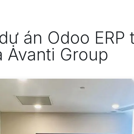
Odoo
Giải pháp
Dự án
T
 dự án Odoo ERP 
à Avanti Group