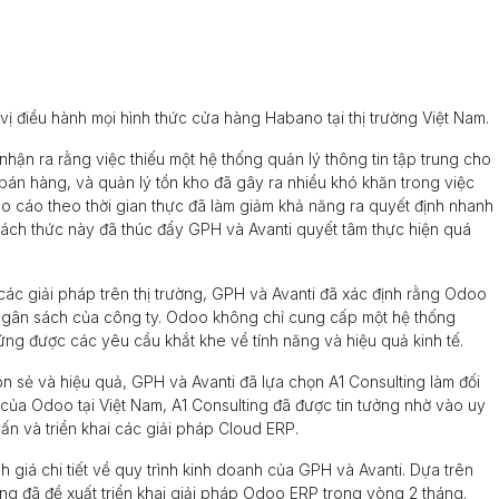
 vị điều hành mọi hình thức cửa hàng Habano tại thị trường Việt Nam.
nhận ra rằng việc thiếu một hệ thống quản lý thông tin tập trung cho
án hàng, và quản lý tồn kho đã gây ra nhiều khó khăn trong việc
áo cáo theo thời gian thực đã làm giảm khả năng ra quyết định nhanh
ách thức này đã thúc đẩy GPH và Avanti quyết tâm thực hiện quá
các giải pháp trên thị trường, GPH và Avanti đã xác định rằng Odoo
 ngân sách của công ty. Odoo không chỉ cung cấp một hệ thống
 ứng được các yêu cầu khắt khe về tính năng và hiệu quả kinh tế.
ôn sẻ và hiệu quả, GPH và Avanti đã lựa chọn A1 Consulting làm đối
ố 1 của Odoo tại Việt Nam, A1 Consulting đã được tin tưởng nhờ vào uy
vấn và triển khai các giải pháp Cloud ERP.
h giá chi tiết về quy trình kinh doanh của GPH và Avanti. Dựa trên
ing đã đề xuất triển khai giải pháp Odoo ERP trong vòng 2 tháng.