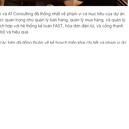
i và A1 Consulting đã thống nhất về phạm vi và mục tiêu của dự án.
ực quan trọng như quản lý bán hàng, quản lý mua hàng, và quản lý
tích hợp với hệ thống kế toán FAST, hóa đơn điện tử, và cổng thanh
 bộ và hiệu quả.
, các bên đã đồng thuận về kế hoạch triển khai chi tiết và phạm vi dự
h viên trong dự án cũng được xác định rõ ràng nhằm đảm bảo sự phối
trình thực hiện.
hợp tác chặt chẽ và tận tâm để đảm bảo sự thành công của dự án.
ưu hóa hiệu suất kinh doanh và mang lại giá trị tốt nhất cho khách
ti là một minh chứng tiêu biểu cho cam kết của A1 Consulting trong
y trình kinh doanh và tạo ra giá trị thực sự thông qua các giải pháp