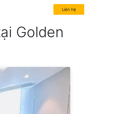
in tức
Về chúng tôi
Liên hệ​
tại Golden