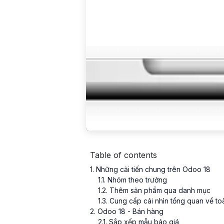
Table of contents
1
. Những cải tiến chung trên Odoo 18
1
.
1
. Nhóm theo trường
1
.
2
. Thêm sản phẩm qua danh mục
1
.
3
. Cung cấp cái nhìn tổng quan về t
2
. Odoo 18 - Bán hàng
2
.
1
. Sắp xếp mẫu báo giá