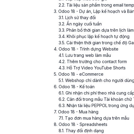
2
.
2
. Tài liệu sản phẩm trong email temp
3
. Odoo 18 - Dự án, Lập kế hoạch và B
3
.
1
. Lịch sử thay đổi
3
.
2
. Ẩn ngày cuối tuần
3
.
3
. Phân bổ thời gian dựa trên lịch làm
3
.
4
. Khôi phục lập kế hoạch tự động
3
.
5
. Cải thiện thời gian trong chế độ G
4
. Odoo 18 - Trình dựng Website
4
.
1
. Lưu trang web làm mẫu
4
.
2
. Thêm trường cho contact form
4
.
3
. Hỗ Trợ Video YouTube Shorts
5
. Odoo 18 - eCommerce
5
.
1
. Webshop chỉ dành cho người dùn
6
. Odoo 18 - Kế toán
6
.
1
. Ghi nhận chi phí theo nhà cung cấ
6
.
2
. Cân đối trong mẫu Tài khoản chữ
6
.
3
. Nhận tài liệu PEPPOL trong ứng dụ
7
. Odoo 18 - Mua hàng
7
.
1
. Tạo đơn mua hàng dựa trên mẫu
8
. Odoo 18 - Spreadsheets
8
.
1
. Thay đổi định dạng