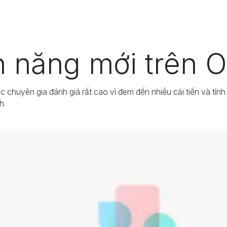
Odoo
Giải pháp
Dự án
T
h năng mới trên 
 chuyên gia đánh giá rất cao vì đem đến nhiều cải tiến và tín
h.