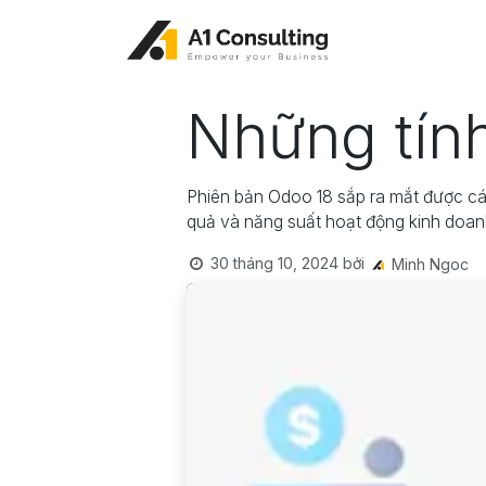
Bỏ qua để đến Nội dung
Những tín
Phiên bản Odoo 18 sắp ra mắt được các
quả và năng suất hoạt động kinh doan
30 tháng 10, 2024
bởi
Minh Ngoc