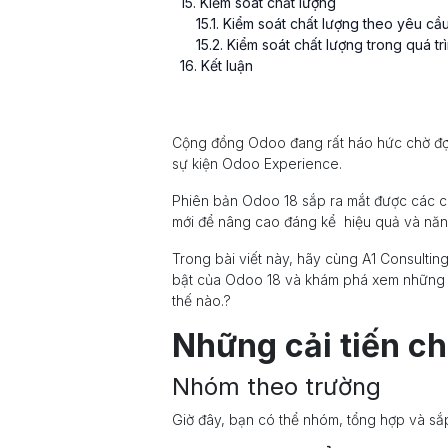
15
. Kiểm soát chất lượng
15
.
1
. Kiểm soát chất lượng theo yêu cầ
15
.
2
. Kiểm soát chất lượng trong quá t
16
. Kết luận
Cộng đồng Odoo đang rất háo hức chờ đợi
sự kiện Odoo Experience.
Phiên bản Odoo 18 sắp ra mắt được các chu
mới để nâng cao đáng kể hiệu quả và năn
Trong bài viết này, hãy cùng A1 Consulting
bật của Odoo 18 và khám phá xem những cả
thế nào.?
Những cải tiến c
Nhóm theo trường
Giờ đây, bạn có thể nhóm, tổng hợp và sắ