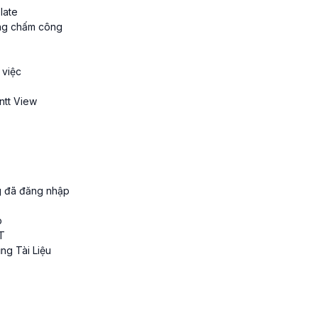
late
ảng chấm công
 việc
antt View
g đã đăng nhập
p
 T
ng Tài Liệu