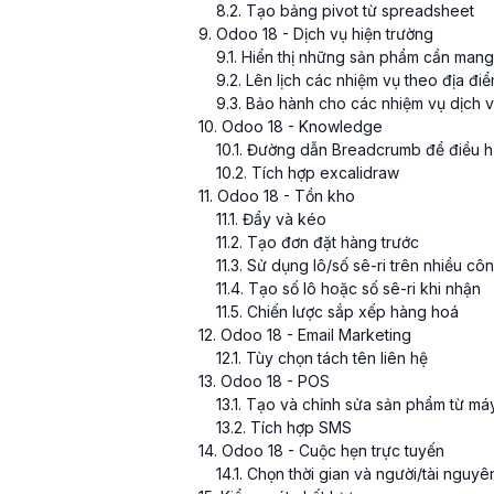
8
.
2
. Tạo bảng pivot từ spreadsheet
9
. Odoo 18 - Dịch vụ hiện trường
9
.
1
. Hiển thị những sản phẩm cần mang
9
.
2
. Lên lịch các nhiệm vụ theo địa đi
9
.
3
. Bảo hành cho các nhiệm vụ dịch v
10
. Odoo 18 - Knowledge
10
.
1
. Đường dẫn Breadcrumb để điều 
10
.
2
. Tích hợp excalidraw
11
. Odoo 18 - Tồn kho
11
.
1
. Đẩy và kéo
11
.
2
. Tạo đơn đặt hàng trước
11
.
3
. Sử dụng lô/số sê-ri trên nhiều côn
11
.
4
. Tạo số lô hoặc số sê-ri khi nhận
11
.
5
. Chiến lược sắp xếp hàng hoá
12
. Odoo 18 - Email Marketing
12
.
1
. Tùy chọn tách tên liên hệ
13
. Odoo 18 - POS
13
.
1
. Tạo và chỉnh sửa sản phẩm từ máy 
13
.
2
. Tích hợp SMS
14
. Odoo 18 - Cuộc hẹn trực tuyến
14
.
1
. Chọn thời gian và người/tài nguyê