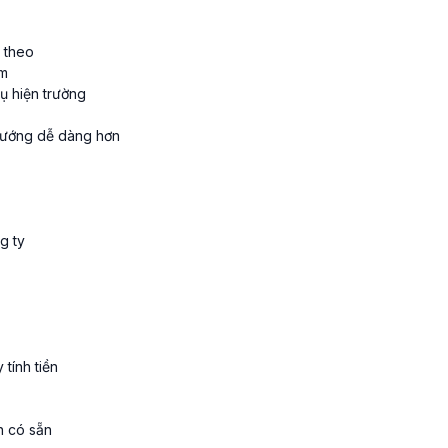
 theo
ểm
ụ hiện trường
hướng dễ dàng hơn
g ty
tính tiền
n có sẵn