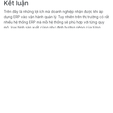
Kết luận
Trên đây là những lợi ích mà doanh nghiệp nhận được khi áp
dụng ERP vào vận hành quản lý. Tuy nhiên trên thị trường có rất
nhiều hệ thống ERP mà mỗi hệ thống sẽ phù hợp với từng quy
mô, loại hình sản xuất cũng như định hướng riêng của từng
doanh nghiệp.
Nếu doanh nghiệp sản xuất của bạn cũng đang tìm kiếm một
giải pháp ERP lý tưởng, hãy
liên hệ
với A1 Consulting để nhận
được lời khuyên. Chúng tôi hiện là đối tác được đánh giá cao
của những giải pháp Cloud ERP hàng đầu như: Odoo, Oracle
Netsuite, Acumatica, Infor,...
trong
DX Blog
A1 Consulting
15 tháng 12, 2024
CHIA SẺ BÀI NÀY