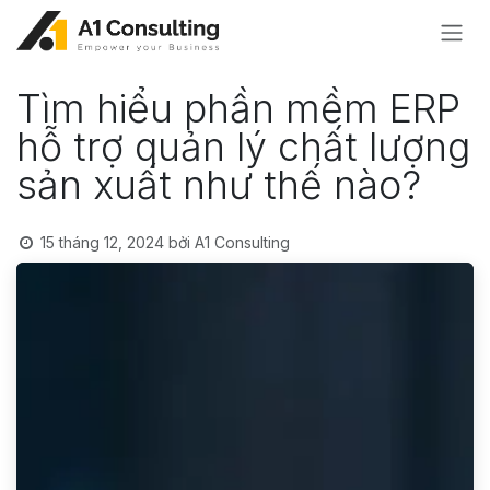
Bỏ qua để đến Nội dung
Tìm hiểu phần mềm ERP
hỗ trợ quản lý chất lượng
sản xuất như thế nào?
15 tháng 12, 2024
bởi
A1 Consulting