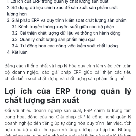
1
. Lợi ích của ERP trong quản lý chất lượng sản xuất
2
. Sử dụng dữ liệu chính xác để sản xuất sản phẩm chất
lượng hơn
3
. Giải pháp ERP và quy trình kiểm soát chất lượng sản phẩm
3
.
1
. Kênh truyền thông xuyên suốt giữa các bộ phận
3
.
2
. Cải thiện chất lượng dữ liệu và thông tin hành động
3
.
3
. Quản lý chất lượng sản phẩm hiệu quả
3
.
4
. Tự động hoá các công việc kiểm soát chất lượng
4
. Kết luận
Bằng cách thống nhất và hợp lý hóa quy trình làm việc trên toàn
bộ doanh ngiệp, các giải pháp ERP giúp cải thiện các tiêu
chuẩn kiểm soát chất lượng và chất lượng sản phẩm tổng thể.
Lợi ích của ERP trong quản lý
chất lượng sản xuất
Đối với nhiều doanh nghiệp sản xuất, ERP chính là trung tâm
trong hoạt động của họ. Giải pháp ERP là công nghệ quản lý
doanh nghiệp tiên tiến giúp tự động hóa quy trình làm việc, tích
hợp các bộ phận liên quan và tăng cường sự hợp tác. Những
tính năng này giúp các nhà sản xuất cải thiện và quản lý tốt hơn