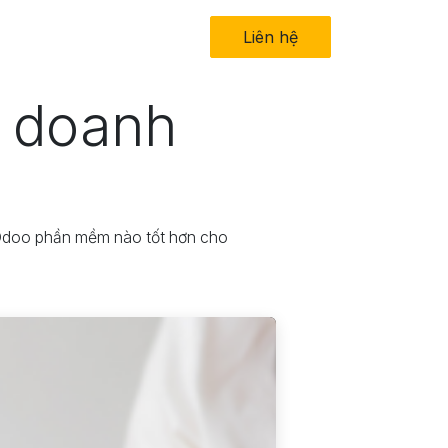
in tức
Về chúng tôi
Liên hệ​
 doanh
 Odoo phần mềm nào tốt hơn cho