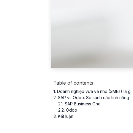
Table of contents
1
. Doanh nghiệp vừa và nhỏ (SMEs) là g
2
. SAP vs Odoo: So sánh các tính năng
2
.
1
. SAP Business One
2
.
2
. Odoo
3
. Kết luận