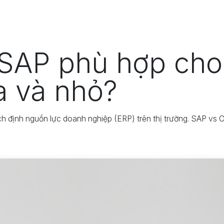
Odoo
Giải pháp
Dự án
T
SAP phù hợp cho
a và nhỏ?
h định nguồn lực doanh nghiệp (ERP) trên thị trường. SAP vs