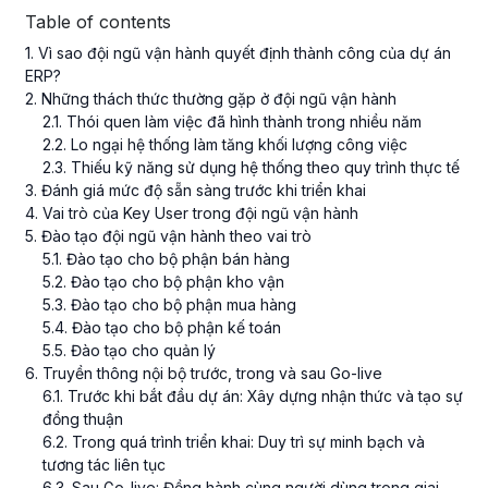
Table of contents
1
. Vì sao đội ngũ vận hành quyết định thành công của dự án
ERP?
2
. Những thách thức thường gặp ở đội ngũ vận hành
2
.
1
. Thói quen làm việc đã hình thành trong nhiều năm
2
.
2
. Lo ngại hệ thống làm tăng khối lượng công việc
2
.
3
. Thiếu kỹ năng sử dụng hệ thống theo quy trình thực tế
3
. Đánh giá mức độ sẵn sàng trước khi triển khai
4
. Vai trò của Key User trong đội ngũ vận hành
5
. Đào tạo đội ngũ vận hành theo vai trò
5
.
1
. Đào tạo cho bộ phận bán hàng
5
.
2
. Đào tạo cho bộ phận kho vận
5
.
3
. Đào tạo cho bộ phận mua hàng
5
.
4
. Đào tạo cho bộ phận kế toán
5
.
5
. Đào tạo cho quản lý
6
. Truyền thông nội bộ trước, trong và sau Go-live
6
.
1
. Trước khi bắt đầu dự án: Xây dựng nhận thức và tạo sự
đồng thuận
6
.
2
. Trong quá trình triển khai: Duy trì sự minh bạch và
tương tác liên tục
6
.
3
. Sau Go-live: Đồng hành cùng người dùng trong giai