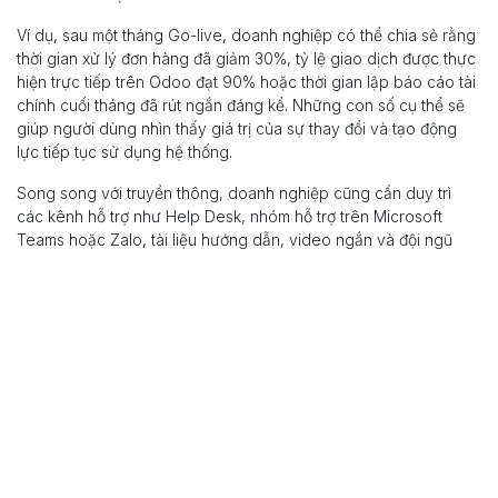
Ví dụ, sau một tháng Go-live, doanh nghiệp có thể chia sẻ rằng
thời gian xử lý đơn hàng đã giảm 30%, tỷ lệ giao dịch được thực
hiện trực tiếp trên Odoo đạt 90% hoặc thời gian lập báo cáo tài
chính cuối tháng đã rút ngắn đáng kể. Những con số cụ thể sẽ
giúp người dùng nhìn thấy giá trị của sự thay đổi và tạo động
lực tiếp tục sử dụng hệ thống.
Song song với truyền thông, doanh nghiệp cũng cần duy trì
các kênh hỗ trợ như Help Desk, nhóm hỗ trợ trên Microsoft
Teams hoặc Zalo, tài liệu hướng dẫn, video ngắn và đội ngũ
Key User tại từng phòng ban để giải đáp kịp thời các vướng
mắc.
Xây dựng truyền thông như một quá
trình liên tục
Một kế hoạch truyền thông hiệu quả không chỉ giúp giảm sự
phản đối đối với hệ thống mới mà còn góp phần nâng cao tỷ lệ
User Adoption sau Go-live.
Tại A1 Consulting, chúng tôi khuyến nghị doanh nghiệp xây