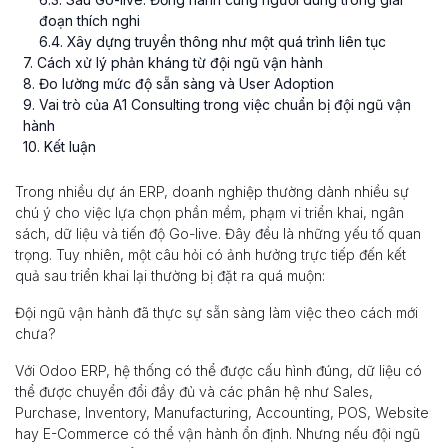
đoạn thích nghi
6
.
4
. Xây dựng truyền thông như một quá trình liên tục
7
. Cách xử lý phản kháng từ đội ngũ vận hành
8
. Đo lường mức độ sẵn sàng và User Adoption
9
. Vai trò của A1 Consulting trong việc chuẩn bị đội ngũ vận
hành
10
. Kết luận
Trong nhiều dự án ERP, doanh nghiệp thường dành nhiều sự
chú ý cho việc lựa chọn phần mềm, phạm vi triển khai, ngân
sách, dữ liệu và tiến độ Go-live. Đây đều là những yếu tố quan
trọng. Tuy nhiên, một câu hỏi có ảnh hưởng trực tiếp đến kết
quả sau triển khai lại thường bị đặt ra quá muộn:
Đội ngũ vận hành đã thực sự sẵn sàng làm việc theo cách mới
chưa?
Với Odoo ERP, hệ thống có thể được cấu hình đúng, dữ liệu có
thể được chuyển đổi đầy đủ và các phân hệ như Sales,
Purchase, Inventory, Manufacturing, Accounting, POS, Website
hay E-Commerce có thể vận hành ổn định. Nhưng nếu đội ngũ