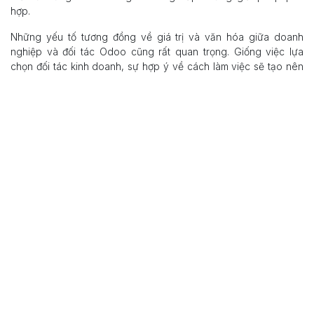
hợp.
Những yếu tố tương đồng về giá trị và văn hóa giữa doanh
nghiệp và đối tác Odoo cũng rất quan trọng. Giống việc lựa
chọn đối tác kinh doanh, sự hợp ý về cách làm việc sẽ tạo nên
gắn kết và hiệu quả cao hơn.
Ngoài ra, vị trí địa lý của đối tác cũng ảnh hưởng đến chất lượng
hợp tác, một đối tác gần khu vực doanh nghiệp thường mang lại
sự thuận tiện trong giao tiếp và hỗ trợ kỹ thuật. Điều này đặc
biệt quan trọng đối với các yếu tố như:
Khả năng hỗ trợ tại chỗ
Khả năng hỗ trợ từ xa
Giao tiếp hiệu quả
Giải quyết vấn đề nhanh chóng
Đảm bảo chủ động trong hoạt động
Bất kỳ đối tác nào có thể đáp ứng thêm nhu cầu của doanh
nghiệp về mặt cảm xúc và sẵn sàng tiếp cận sẽ đảm bảo dự án
diễn ra suôn sẻ và các vấn đề được giải quyết nhanh chóng.