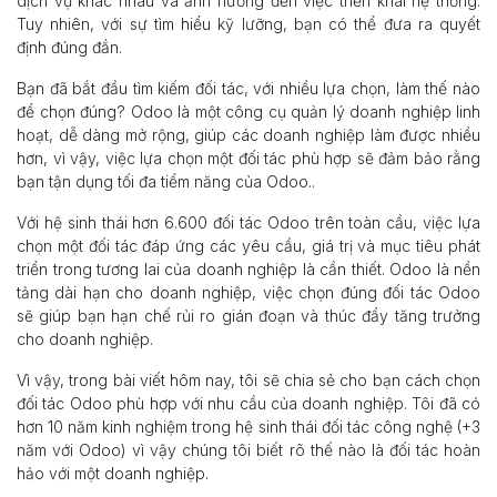
dịch vụ khác nhau và ảnh hưởng đến việc triển khai hệ thống.
Tuy nhiên, với sự tìm hiểu kỹ lưỡng, bạn có thể đưa ra quyết
định đúng đắn.
Bạn đã bắt đầu tìm kiếm đối tác, với nhiều lựa chọn, làm thế nào
để chọn đúng? Odoo là một công cụ quản lý doanh nghiệp linh
hoạt, dễ dàng mở rộng, giúp các doanh nghiệp làm được nhiều
hơn, vì vậy, việc lựa chọn một đối tác phù hợp sẽ đảm bảo rằng
bạn tận dụng tối đa tiềm năng của Odoo..
Với hệ sinh thái hơn 6.600 đối tác Odoo trên toàn cầu, việc lựa
chọn một đối tác đáp ứng các yêu cầu, giá trị và mục tiêu phát
triển trong tương lai của doanh nghiệp là cần thiết. Odoo là nền
tảng dài hạn cho doanh nghiệp, việc chọn đúng đối tác Odoo
sẽ giúp bạn hạn chế rủi ro gián đoạn và thúc đẩy tăng trưởng
cho doanh nghiệp.
Vì vậy, trong bài viết hôm nay, tôi sẽ chia sẻ cho bạn cách chọn
đối tác Odoo phù hợp với nhu cầu của doanh nghiệp. Tôi đã có
hơn 10 năm kinh nghiệm trong hệ sinh thái đối tác công nghệ (+3
năm với Odoo) vì vậy chúng tôi biết rõ thế nào là đối tác hoàn
hảo với một doanh nghiệp.