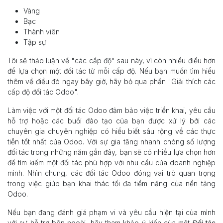
Vàng
Bạc
Thành viên
Tập sự
Tôi sẽ thảo luận về "các cấp độ" sau này, vì còn nhiều điều hơn
để lựa chọn một đối tác từ mỗi cấp độ. Nếu bạn muốn tìm hiểu
thêm về điều đó ngay bây giờ, hãy bỏ qua phần "Giải thích các
cấp độ đối tác Odoo".
Làm việc với một đối tác Odoo đảm bảo việc triển khai, yêu cầu
hỗ trợ hoặc các buổi đào tạo của bạn được xử lý bởi các
chuyên gia chuyên nghiệp có hiểu biết sâu rộng về các thực
tiễn tốt nhất của Odoo. Với sự gia tăng nhanh chóng số lượng
đối tác trong những năm gần đây, bạn sẽ có nhiều lựa chọn hơn
để tìm kiếm một đối tác phù hợp với nhu cầu của doanh nghiệp
mình. Nhìn chung, các đối tác Odoo đóng vai trò quan trọng
trong việc giúp bạn khai thác tối đa tiềm năng của nền tảng
Odoo.
Nếu bạn đang đánh giá phạm vi và yêu cầu hiện tại của mình
với sự hỗ trợ bên ngoài, hãy tham khảo ý kiến của một
Đối tác