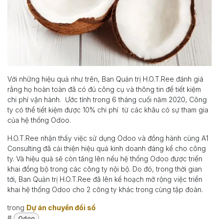
Với những hiệu quả như trên, Ban Quản trị H.O.T.Ree đánh giá
rằng họ hoàn toàn đã có đủ công cụ và thông tin để tiết kiệm
chi phí vận hành. Ước tính trong 6 tháng cuối năm 2020, Công
ty có thể tiết kiệm được 10% chi phí từ các khâu có sự tham gia
của hệ thống Odoo.
H.O.T.Ree nhận thấy việc sử dụng Odoo và đồng hành cùng A1
Consulting đã cải thiện hiệu quả kinh doanh đáng kể cho công
ty. Và hiệu quả sẽ còn tăng lên nếu hệ thống Odoo được triển
khai đồng bộ trong các công ty nội bộ. Do đó, trong thời gian
tới, Ban Quản trị H.O.T.Ree đã lên kế hoạch mở rộng việc triển
khai hệ thống Odoo cho 2 công ty khác trong cùng tập đoàn.
trong
Dự án chuyển đổi số
#
Odoo