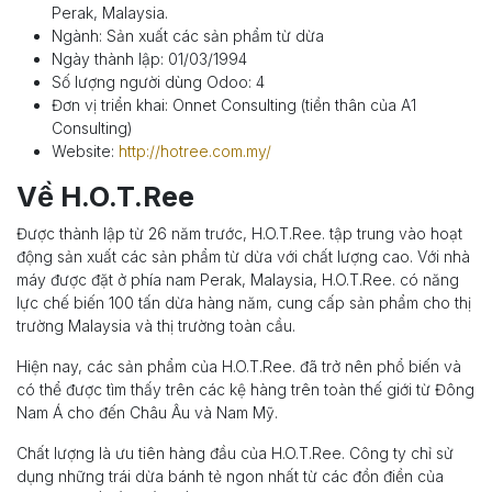
Perak, Malaysia.
Ngành: Sản xuất các sản phẩm từ dừa
Ngày thành lập: 01/03/1994
Số lượng người dùng Odoo: 4
Đơn vị triển khai: Onnet Consulting (tiền thân của A1
Consulting)
Website:
http://hotree.com.my/
Về H.O.T.Ree
Được thành lập từ 26 năm trước,
H.O.T.Ree.
tập trung vào hoạt
động sản xuất các sản phẩm từ dừa với chất lượng cao. Với nhà
máy được đặt ở phía nam Perak, Malaysia,
H.O.T.Ree.
có năng
lực chế biến 100 tấn dừa hàng năm, cung cấp sản phẩm cho thị
trường Malaysia và thị trường toàn cầu.
Hiện nay, các sản phẩm của H.O.T.Ree. đã trở nên phổ biến và
có thể được tìm thấy trên các kệ hàng trên toàn thế giới từ Đông
Nam Á cho đến Châu Âu và Nam Mỹ.
Chất lượng là ưu tiên hàng đầu của H.O.T.Ree. Công ty chỉ sử
dụng những trái dừa bánh tẻ ngon nhất từ các đồn điền của