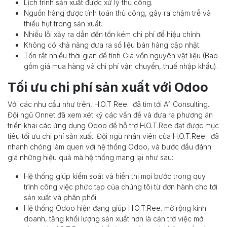
Lịch trình sản xuất được xử lý thủ công.
Nguồn hàng được tính toán thủ công, gây ra chậm trễ và
thiếu hụt trong sản xuất.
Nhiều lỗi xảy ra dẫn đến tốn kém chi phí để hiệu chỉnh.
Không có khả năng đưa ra số liệu bán hàng cập nhật.
Tốn rất nhiều thời gian để tính Giá vốn nguyên vật liệu (Bao
gồm giá mua hàng và chi phí vận chuyển, thuế nhập khẩu).
Tối ưu chi phí sản xuất với Odoo
Với các nhu cầu như trên, H.O.T Ree. đã tìm tới A1 Consulting.
Đội ngũ Onnet đã xem xét kỹ các vấn đề và đưa ra phương án
triển khai các ứng dụng Odoo để hỗ trợ H.O.T.Ree đạt được mục
tiêu tối ưu chi phí sản xuất. Đội ngũ nhân viên của H.O.T.Ree. đã
nhanh chóng làm quen với hệ thống Odoo, và bước đầu đánh
giá những hiệu quả mà hệ thống mang lại như sau:
Hệ thống giúp kiểm soát và hiển thị mọi bước trong quy
trình công việc phức tạp của chúng tôi từ đơn hành cho tới
sản xuất và phân phối
Hệ thống Odoo hiện đang giúp H.O.T.Ree. mở rộng kinh
doanh, tăng khối lượng sản xuất hơn là cản trở việc mở