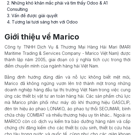
2
. Những khó khăn mắc phải và tìm thấy Odoo & A1
Consulting
3
. Vấn đề được giải quyết
4
. Tương lai tươi sáng hơn với Odoo
Giới thiệu về Marico
Công ty TNHH Dịch Vụ & Thương Mại Hàng Hải Mari (MARI
Maritime Trading & Services Company - Marico Việt Nam) được
thành lập năm 2005, giai đoạn có ý nghĩa tích cực trong thời
điểm chuyển mình của ngành hàng hải Việt Nam.
Bằng định hướng đúng đắn và nỗ lực không biết mệt mỏi,
Marico đã không ngừng vươn lên trở thành một trong những
doanh nghiệp hàng đầu tại thị trường Việt Nam trong việc cung
ứng các thiết bị vật tư an toàn hàng hải. Các sản phẩm chủ lực
mà Marico phân phối như: máy dò khí thương hiệu GASCLIP,
đèn tín hiệu áo phao LONAKO, áo phao tự thổi SECUMAR, bình
chữa cháy COMBAT và nhiều thương hiệu uy tín khác... Ngoài ra
MARICO còn có dịch vụ kiểm tra bảo dưỡng hàng năm và cấp
chứng chỉ đăng kiểm cho các thiết bị cứu sinh, thiết bị cứu hỏa
cho tàu trong nước và quốc tế, cũng như cho các giàn khoan