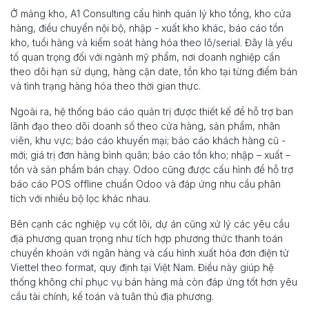
Ở mảng kho, A1 Consulting cấu hình quản lý kho tổng, kho cửa
hàng, điều chuyển nội bộ, nhập - xuất kho khác, báo cáo tồn
kho, tuổi hàng và kiểm soát hàng hóa theo lô/serial. Đây là yếu
tố quan trọng đối với ngành mỹ phẩm, nơi doanh nghiệp cần
theo dõi hạn sử dụng, hàng cận date, tồn kho tại từng điểm bán
và tình trạng hàng hóa theo thời gian thực.
Ngoài ra, hệ thống báo cáo quản trị được thiết kế để hỗ trợ ban
lãnh đạo theo dõi doanh số theo cửa hàng, sản phẩm, nhân
viên, khu vực; báo cáo khuyến mại; báo cáo khách hàng cũ -
mới; giá trị đơn hàng bình quân; báo cáo tồn kho; nhập – xuất –
tồn và sản phẩm bán chạy. Odoo cũng được cấu hình để hỗ trợ
báo cáo POS offline chuẩn Odoo và đáp ứng nhu cầu phân
tích với nhiều bộ lọc khác nhau.
Bên cạnh các nghiệp vụ cốt lõi, dự án cũng xử lý các yêu cầu
địa phương quan trọng như tích hợp phương thức thanh toán
chuyển khoản với ngân hàng và cấu hình xuất hóa đơn điện tử
Viettel theo format, quy định tại Việt Nam. Điều này giúp hệ
thống không chỉ phục vụ bán hàng mà còn đáp ứng tốt hơn yêu
cầu tài chính, kế toán và tuân thủ địa phương.