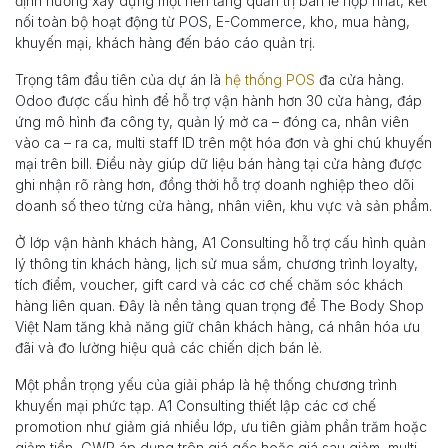
định hướng xây dựng một nền tảng quản trị bán lẻ hợp nhất, kết
nối toàn bộ hoạt động từ POS, E-Commerce, kho, mua hàng,
khuyến mại, khách hàng đến báo cáo quản trị.
Trọng tâm đầu tiên của dự án là
hệ thống POS
đa cửa hàng.
Odoo được cấu hình để hỗ trợ vận hành hơn 30 cửa hàng, đáp
ứng mô hình đa công ty, quản lý mở ca – đóng ca, nhân viên
vào ca – ra ca, multi staff ID trên một hóa đơn và ghi chú khuyến
mại trên bill. Điều này giúp dữ liệu bán hàng tại cửa hàng được
ghi nhận rõ ràng hơn, đồng thời hỗ trợ doanh nghiệp theo dõi
doanh số theo từng cửa hàng, nhân viên, khu vực và sản phẩm.
Ở lớp vận hành khách hàng, A1 Consulting hỗ trợ cấu hình quản
lý thông tin khách hàng, lịch sử mua sắm, chương trình loyalty,
tích điểm, voucher, gift card và các cơ chế chăm sóc khách
hàng liên quan. Đây là nền tảng quan trọng để The Body Shop
Việt Nam tăng khả năng giữ chân khách hàng, cá nhân hóa ưu
đãi và đo lường hiệu quả các chiến dịch bán lẻ.
Một phần trọng yếu của giải pháp là hệ thống chương trình
khuyến mại phức tạp. A1 Consulting thiết lập các cơ chế
promotion như giảm giá nhiều lớp, ưu tiên giảm phần trăm hoặc
giảm tiền, GWP áp dụng trên giá gốc hoặc giá sau giảm, multi-