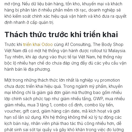
mở rộng. Nếu dữ liệu bán hàng, tồn kho, khuyến mại và khách
hàng bị phân tán ở nhiều phần mềm rời rạc, doanh nghiệp sẽ
khó kiểm soát chính xác hiệu quả vận hành và khó đưa ra quyết
định nhanh ở cấp quản trị.
Thách thức trước khi triển khai
Trước khi
triển khai Odoo
cùng A1 Consulting, The Body Shop
Việt Nam đã có một hệ thống vận hành được rollout từ Malaysia.
Tuy nhiên, khi áp dụng vào thực tế tại Việt Nam, hệ thống này
bộc lộ nhiều hạn chế do chưa đáp ứng đầy đủ các yêu cầu vận
hành bán lẻ địa phương.
Một trong những thách thức lớn nhất là nghiệp vụ promotion
chưa được triển khai hiệu quả. Trong ngành mỹ phẩm, khuyến
mại không chỉ là giảm giá đơn giản mà thường bao gồm nhiều
lớp chính sách phức tạp như giảm nhiều tầng, GWP, mua nhiều
giảm nhiều, mua 3 tặng 1, combo cố định, combo lũy tiến,
voucher, gift card, giảm hàng cận date, mã kích hoạt và giới
hạn số lần sử dụng. Khi hệ thống không thể xử lý tự động các
kịch bản này, nhân viên phải thao tác thủ công nhiều hơn, dễ
phát sinh sai sót tại quầy và gây khó khăn trong việc đo lường