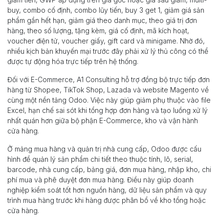
buy, combo cố định, combo lũy tiến, buy 3 get 1, giảm giá sản
phẩm gần hết hạn, giảm giá theo danh mục, theo giá trị đơn
hàng, theo số lượng, tặng kèm, giá cố định, mã kích hoạt,
voucher điện tử, voucher giấy, gift card và minigame. Nhờ đó,
nhiều kịch bản khuyến mại trước đây phải xử lý thủ công có thể
được tự động hóa trực tiếp trên hệ thống.
Đối với E-Commerce, A1 Consulting hỗ trợ đồng bộ trực tiếp đơn
hàng từ Shopee, TikTok Shop, Lazada và website Magento về
cùng một nền tảng Odoo. Việc này giúp giảm phụ thuộc vào file
Excel, hạn chế sai sót khi tổng hợp đơn hàng và tạo luồng xử lý
nhất quán hơn giữa bộ phận E-Commerce, kho và vận hành
cửa hàng.
Ở mảng mua hàng và quản trị nhà cung cấp, Odoo được cấu
hình để quản lý sản phẩm chi tiết theo thuộc tính, lô, serial,
barcode, nhà cung cấp, bảng giá, đơn mua hàng, nhập kho, chi
phí mua và phê duyệt đơn mua hàng. Điều này giúp doanh
nghiệp kiểm soát tốt hơn nguồn hàng, dữ liệu sản phẩm và quy
trình mua hàng trước khi hàng được phân bổ về kho tổng hoặc
cửa hàng.