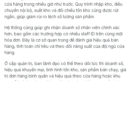
cửa hàng trong nhiều giờ như trước. Quy trình nhập kho, điều
chuyển nội bộ, xuất kho và đối chiếu tồn kho cũng được rút
ngắn, giúp giảm rủi ro lệch số lượng sản phẩm.
Hệ thống cũng giúp ghi nhận doanh số nhân viên chính xác
hơn, bao gồm các trường hợp có nhiều staff ID trên cùng một
hóa đơn. Đây là cơ sở quan trọng để đánh giá hiệu quả bán
hàng, tính toán chỉ tiêu và theo dõi năng suất của đội ngũ cửa
hàng.
Ở cấp quản trị, ban lãnh đạo có thể theo dõi tức thì doanh số,
hiệu quả khuyến mại, tình hình tồn kho, sản phẩm bán chạy, giá
trị đơn hàng bình quân và hiệu quả theo cửa hàng hoặc khu
vực. Các báo cáo realtime giúp doanh nghiệp ra quyết định
nhanh hơn trong điều phối hàng hóa, thiết kế chương trình
khuyến mại và quản lý hiệu quả vận hành.
Bài học từ dự án
Dự án The Body Shop Việt Nam cho thấy rằng chuyển đổi số
trong bán lẻ không chỉ là đưa POS hoặc E-Commerce lên hệ
thống. Với một thương hiệu có mạng lưới cửa hàng lớn và nhiều