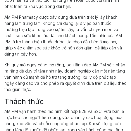
300 nhân sự và tiếp tục mở rộng trên toàn quốc với tầm nhìn
phát triển ra khu vực trong dài hạn.
AM PM Pharmacy được xây dựng dựa trên triết lý lấy khách
hàng làm trung tâm. Không chỉ dừng lại ở việc bán thuốc,
thương hiệu tập trung vào sự tin cậy, tư vấn chuyên môn và
chăm sóc sức khỏe lâu dài cho khách hàng. Tầm nhìn của AM
PM là trở thành hiệu thuốc được lựa chọn đầu tiên ở mọi nơi,
giúp việc chăm sóc sức khỏe trở nên đơn giản, dễ tiếp cận và
đáng tin cậy hơn.
Khi quy mô ngày càng mở rộng, ban lãnh đạo AM PM sớm nhận
ra rằng để duy trì tầm nhìn này, doanh nghiệp cần một nền tảng
vận hành đủ mạnh để hỗ trợ tăng trưởng, xử lý độ phức tạp
ngày càng cao và cho phép ra quyết định dựa trên dữ liệu theo
thời gian thực.
Thách thức
AM PM vận hành theo mô hình kết hợp B2B và B2C, vừa bán lẻ
trực tiếp cho người tiêu dùng, vừa quản lý các hoạt động mua
hàng, kho vận và chuỗi cung ứng phức tạp. Khi số lượng cửa
hàng tăng lên, mức độ phức tạp trong vận hành cũng gia tăng