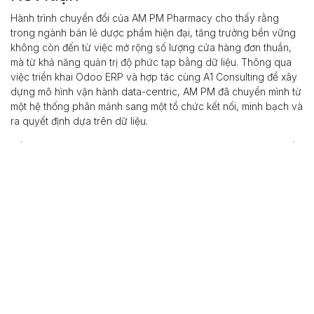
Hành trình chuyển đổi của AM PM Pharmacy cho thấy rằng
trong ngành bán lẻ dược phẩm hiện đại, tăng trưởng bền vững
không còn đến từ việc mở rộng số lượng cửa hàng đơn thuần,
mà từ khả năng quản trị độ phức tạp bằng dữ liệu. Thông qua
việc triển khai Odoo ERP và hợp tác cùng A1 Consulting để xây
dựng mô hình vận hành data-centric, AM PM đã chuyển mình từ
một hệ thống phân mảnh sang một tổ chức kết nối, minh bạch và
ra quyết định dựa trên dữ liệu.
Kết quả đạt được không chỉ là hiệu quả vận hành, mà là một nền
tảng chiến lược giúp AM PM nâng cao trải nghiệm khách hàng,
tăng tốc độ ra quyết định và sẵn sàng cạnh tranh trong dài hạn.
Khi tiếp tục mở rộng tại Malaysia và vươn ra thị trường quốc tế,
hệ thống ERP giờ đây không chỉ là công cụ quản lý, mà đã trở
thành đòn bẩy chiến lược cho sự phát triển bền vững của AM
PM Pharmacy.
trong
Dự án chuyển đổi số
#
Odoo
Minh Ngoc
4 tháng 1, 2026