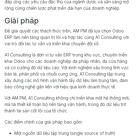
đáp ứng các yêu cầu đặc thù của ngành dược và sẵn sàng mở
rộng cùng chiến lược phát triển dài hạn của doanh nghiệp.
Giải pháp
Để giải quyết các thách thức trên, AM PM đã lựa chọn Odoo
ERP làm nền tảng quản trị lõi và hợp tác cùng A1 Consulting với
vai trò đối tác tư vấn và triển khai chuyển đổi số.
A1 Consulting là đơn vị tư vấn ERP trong khu vực, chuyên triển
khai Odoo cho các doanh nghiệp đa pháp nhân, đa cửa hàng
và có cường độ dữ liệu cao. Với kinh nghiệm sâu trong lĩnh vực
bán lẻ, phân phối và chuỗi cung ứng, A1 Consulting tập trung
xây dựng các mô hình vận hành lấy dữ liệu làm trung tâm, đảm
bảo công nghệ gắn liền với hiệu quả kinh doanh thực tế.
Với AM PM, A1 Consulting không chỉ triển khai một hệ thống mới,
mà tái thiết kế toàn bộ nền tảng vận hành, trong đó dữ liệu trở
thành tài sản cốt lõi của tổ chức.
Các điểm chính của giải pháp bao gồm:
Một nguồn dữ liệu tập trung (single source of truth)