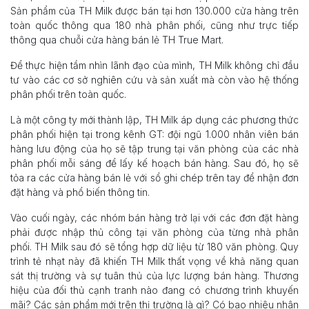
Sản phẩm của TH Milk được bán tại hơn 130.000 cửa hàng trên
toàn quốc thông qua 180 nhà phân phối, cũng như trực tiếp
thông qua chuỗi cửa hàng bán lẻ TH True Mart.
Để thực hiện tầm nhìn lãnh đạo của mình, TH Milk không chỉ đầu
tư vào các cơ sở nghiên cứu và sản xuất mà còn vào hệ thống
phân phối trên toàn quốc.
Là một công ty mới thành lập, TH Milk áp dụng các phương thức
phân phối hiện tại trong kênh GT: đội ngũ 1.000 nhân viên bán
hàng lưu động của họ sẽ tập trung tại văn phòng của các nhà
phân phối mỗi sáng để lấy kế hoạch bán hàng. Sau đó, họ sẽ
tỏa ra các cửa hàng bán lẻ với sổ ghi chép trên tay để nhận đơn
đặt hàng và phổ biến thông tin.
Vào cuối ngày, các nhóm bán hàng trở lại với các đơn đặt hàng
phải được nhập thủ công tại văn phòng của từng nhà phân
phối. TH Milk sau đó sẽ tổng hợp dữ liệu từ 180 văn phòng. Quy
trình tẻ nhạt này đã khiến TH Milk thất vọng về khả năng quan
sát thị trường và sự tuân thủ của lực lượng bán hàng. Thương
hiệu của đối thủ cạnh tranh nào đang có chương trình khuyến
mãi? Các sản phẩm mới trên thị trường là gì? Có bao nhiêu nhân