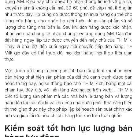
dụng AiM. Điều này cho phép họ nhận thông tin mới về giá cả,
khuyến mại mà không cần mất 30-60 phút để cập nhật thông tin
như trước đây. Họ cũng có được thông tin mua hàng cụ thể cho
từng cửa hàng, cho phép họ giới thiệu đúng sản phẩm và số
lượng cho từng nhà bán lẻ. Sau khi đơn hàng được xác nhận,
nhân viên bán hàng sẽ nhập chúng trên ứng dụng AiM. Các đơn
đặt hàng ngay lập tức được chuyển đến máy chủ của TH Milk.
Thay vì phải đợi đến cuối ngày mới chuyển tiếp đơn hàng, TH
Milk giờ đây có thể theo dõi mọi đơn hàng mới theo thời gian
thực.
Một lợi ích bổ sung là thông tin tình báo tăng lên: khi nhân viên
bán hàng phát hiện sản phẩm của đối thủ cạnh tranh được bán
hoặc trưng bày, họ sẽ thông báo cho TH Milk chỉ bằng một cái
chạm tay. Bây giờ, với nền tảng Acumatica trên web, , TH Milk
biết số lượng sản phẩm mà các nhà bán lẻ đang bán và lượng
hàng tồn tại các đại lý và kho của nhà phân phối. Khả năng hiển
thị thời gian thực này cho phép lập kế hoạch sản xuất chính xác
hơn và giúp tối ưu hóa chi phí hàng tồn kho trên toàn quốc.
Kiểm soát tốt hơn lực lượng bán