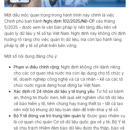
Một dấu mốc quan trọng trong hành trình này chính là việc
Chính phủ ban hành
Nghị định 102/2025/NĐ-CP
vào tháng
5/2025 – được xem là văn bản pháp lý nền tảng đầu tiên về
quản lý dữ liệu y tế số tại Việt Nam. Nghị định này không chỉ định
hướng rõ ràng cho việc quản trị dữ liệu, mà còn tạo hành lang
pháp lý để y tế số phát triển bền vững.
Một số nội dung đáng chú ý:
Phạm vi điều chỉnh rộng
: Nghị định không chỉ dành riêng
cho các cơ quan nhà nước mà còn áp dụng cho tổ chức y
tế, doanh nghiệp công nghệ và cả cá nhân – kể cả các tổ
chức nước ngoài đang hoạt động tại Việt Nam.
Xác định rõ 24 nhóm dữ liệu y tế trọng yếu
: Từ hồ sơ bệnh
án, thông tin thuốc men, kết quả xét nghiệm cho tới dữ liệu
về bảo hiểm y tế, tiêm chủng hay trang thiết bị – tất cả tạo
nên một bộ khung dữ liệu toàn diện để triển khai y tế số.
Bộ Y tế đóng vai trò trung tâm quản lý
: Được giao nhiệm vụ
là cơ quan chủ quản Cơ sở dữ liệu quốc gia về y tế, Bộ Y tế
sẽ chịu trách nhiệm đảm bảo dữ liệu được thu thập, bảo vệ