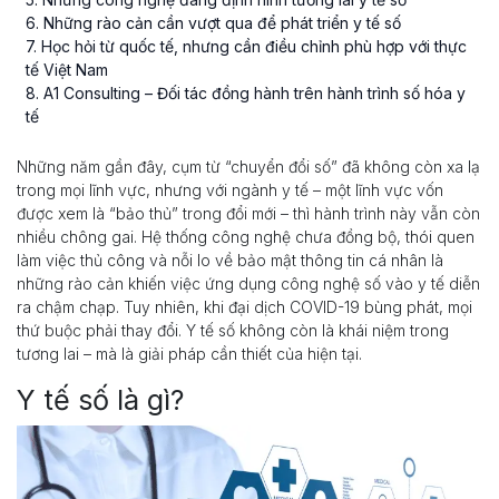
6
. Những rào cản cần vượt qua để phát triển y tế số
7
. Học hỏi từ quốc tế, nhưng cần điều chỉnh phù hợp với thực
tế Việt Nam
8
. A1 Consulting – Đối tác đồng hành trên hành trình số hóa y
tế
Những năm gần đây, cụm từ “chuyển đổi số” đã không còn xa lạ
trong mọi lĩnh vực, nhưng với ngành y tế – một lĩnh vực vốn
được xem là “bảo thủ” trong đổi mới – thì hành trình này vẫn còn
nhiều chông gai. Hệ thống công nghệ chưa đồng bộ, thói quen
làm việc thủ công và nỗi lo về bảo mật thông tin cá nhân là
những rào cản khiến việc ứng dụng công nghệ số vào y tế diễn
ra chậm chạp. Tuy nhiên, khi đại dịch COVID-19 bùng phát, mọi
thứ buộc phải thay đổi. Y tế số không còn là khái niệm trong
tương lai – mà là giải pháp cần thiết của hiện tại.
Y tế số là gì?