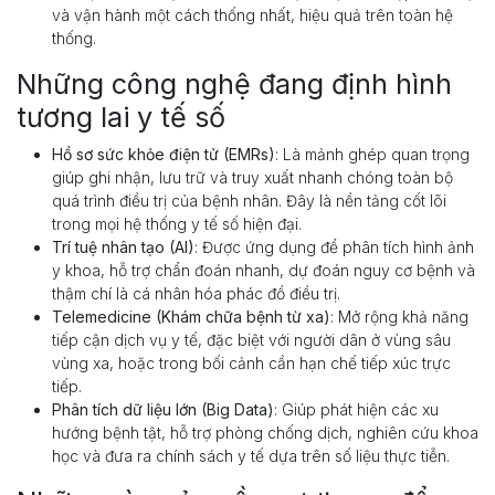
và vận hành một cách thống nhất, hiệu quả trên toàn hệ
thống.
Những công nghệ đang định hình
tương lai y tế số
Hồ sơ sức khỏe điện tử (EMRs)
: Là mảnh ghép quan trọng
giúp ghi nhận, lưu trữ và truy xuất nhanh chóng toàn bộ
quá trình điều trị của bệnh nhân. Đây là nền tảng cốt lõi
trong mọi hệ thống y tế số hiện đại.
Trí tuệ nhân tạo (AI)
: Được ứng dụng để phân tích hình ảnh
y khoa, hỗ trợ chẩn đoán nhanh, dự đoán nguy cơ bệnh và
thậm chí là cá nhân hóa phác đồ điều trị.
Telemedicine (Khám chữa bệnh từ xa)
: Mở rộng khả năng
tiếp cận dịch vụ y tế, đặc biệt với người dân ở vùng sâu
vùng xa, hoặc trong bối cảnh cần hạn chế tiếp xúc trực
tiếp.
Phân tích dữ liệu lớn (Big Data)
: Giúp phát hiện các xu
hướng bệnh tật, hỗ trợ phòng chống dịch, nghiên cứu khoa
học và đưa ra chính sách y tế dựa trên số liệu thực tiễn.