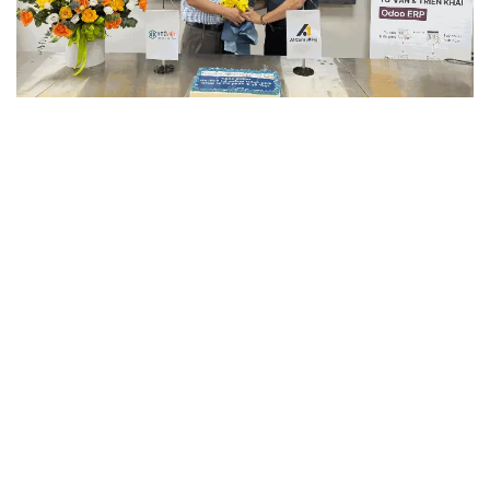
Trong bối cảnh hiện tại, số hóa ngành y không còn là lựa chọn –
mà là điều kiện tiên quyết. Để chuyển đổi số thành công, chúng
ta cần:
Một chiến lược quản lý dữ liệu y tế đồng bộ, minh bạch.
Đầu tư đúng mức vào hạ tầng công nghệ và đào tạo nhân
lực.
Một hành lang pháp lý đủ mạnh để vừa bảo vệ người dân,
vừa khuyến khích đổi mới.
Và đặc biệt là sự hợp tác chặt chẽ giữa Nhà nước – doanh
nghiệp – cộng đồng.
Chuyển đổi số không thể chỉ giao phó cho Bộ Y tế hay các
bệnh viện lớn. Sự tham gia của các doanh nghiệp công nghệ –
đặc biệt là các đơn vị có kinh nghiệm về hệ thống ERP, phần
mềm quản lý bệnh viện, AI hay giải pháp khám chữa bệnh từ xa