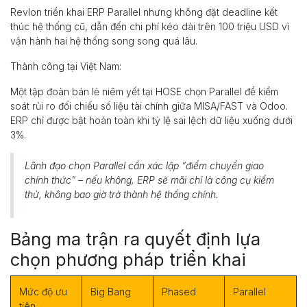
Revlon triển khai ERP Parallel nhưng không đặt deadline kết
thúc hệ thống cũ, dẫn đến chi phí kéo dài trên 100 triệu USD vì
vận hành hai hệ thống song song quá lâu.
Thành công tại Việt Nam:
Một tập đoàn bán lẻ niêm yết tại HOSE chọn Parallel để kiểm
soát rủi ro đối chiếu số liệu tài chính giữa MISA/FAST và Odoo.
ERP chỉ được bật hoàn toàn khi tỷ lệ sai lệch dữ liệu xuống dưới
3%.
Lãnh đạo chọn Parallel cần xác lập “điểm chuyển giao
chính thức” – nếu không, ERP sẽ mãi chỉ là công cụ kiểm
thử, không bao giờ trở thành hệ thống chính.
Bảng ma trận ra quyết định lựa
chọn phương pháp triển khai
Mức độ ưu
Big Bang
Phased
Parallel
tiên