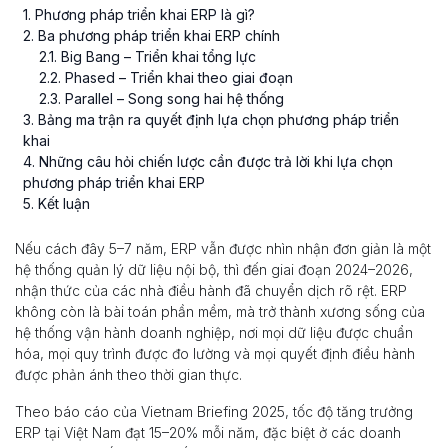
1
. Phương pháp triển khai ERP là gì?
2
. Ba phương pháp triển khai ERP chính
2
.
1
. Big Bang – Triển khai tổng lực
2
.
2
. Phased – Triển khai theo giai đoạn
2
.
3
. Parallel – Song song hai hệ thống
3
. Bảng ma trận ra quyết định lựa chọn phương pháp triển
khai
4
. Những câu hỏi chiến lược cần được trả lời khi lựa chọn
phương pháp triển khai ERP
5
. Kết luận
Nếu cách đây 5–7 năm, ERP vẫn được nhìn nhận đơn giản là một
hệ thống quản lý dữ liệu nội bộ, thì đến giai đoạn 2024–2026,
nhận thức của các nhà điều hành đã chuyển dịch rõ rệt. ERP
không còn là bài toán phần mềm, mà trở thành xương sống của
hệ thống vận hành doanh nghiệp, nơi mọi dữ liệu được chuẩn
hóa, mọi quy trình được đo lường và mọi quyết định điều hành
được phản ánh theo thời gian thực.
Theo báo cáo của Vietnam Briefing 2025, tốc độ tăng trưởng
ERP tại Việt Nam đạt 15–20% mỗi năm, đặc biệt ở các doanh