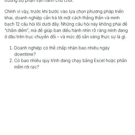
trưởng bộ phận vận hành chủ chốt.
Chính vì vậy, trước khi bước vào lựa chọn phương pháp triển
khai, doanh nghiệp cần trả lời một cách thẳng thắn và minh
bạch 12 câu hỏi lõi dưới đây. Những câu hỏi này không phải để
“chấm điểm”, mà để giúp ban điều hành nhìn rõ ràng mình đang
ở đâu trên trục chuyển đổi – và mức độ sẵn sàng thực sự là gì.
Doanh nghiệp có thể chấp nhận bao nhiêu ngày
downtime?
Có bao nhiêu quy trình đang chạy bằng Excel hoặc phần
mềm rời rạc?
Ban điều hành có sẵn sàng xuất hiện trực tiếp trong từng
giai đoạn triển khai?
Mức độ đồng thuận của cấp quản lý trung gian như thế
nào?
Dữ liệu hiện tại đã đủ sạch để chuyển đổi chưa, hay cần
thời gian chuẩn hóa?
Quy trình nội bộ đã được mô hình hóa và kiểm soát hay vẫn
linh hoạt theo “kinh nghiệm cá nhân”?
Nhân sự có năng lực đào tạo nội bộ hay phụ thuộc hoàn
toàn vào triển khai viên?