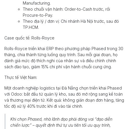
Manufacturing.
Theo chuỗi vận hành: Order-to-Cash trước, rồi
Procure-to-Pay.
Theo địa lý / đơn vị: Chi nhánh Hà Nội trước, sau đó
TP.HCM.
Case quốc tế: Rolls-Royce
Rolls-Royce triển khai ERP theo phương pháp Phased trong 30
tháng, chia thành từng luồng quy trình. Sau mỗi giai đoạn, họ
đánh giá mức độ thích nghi của nhân sự và điều chỉnh chính
sách đào tạo, giảm 15% chi phí vận hành chuỗi cung ứng.
Thực tế Việt Nam:
Một doanh nghiệp logistics tại Đà Nẵng chọn triển khai Phased
với Odoo: bắt đầu từ quản lý kho, sau đó mở rộng sang kế toán
và thương mại điện tử. Kết quả: không gián đoạn đơn hàng, tăng
tốc độ xử lý 40% trước khi đi vào tài chính.
Khi chọn Phased, nhà lãnh đạo phải đóng vai “đạo diễn
chiến lược” – quyết định thứ tự ưu tiên tối ưu quy trình,