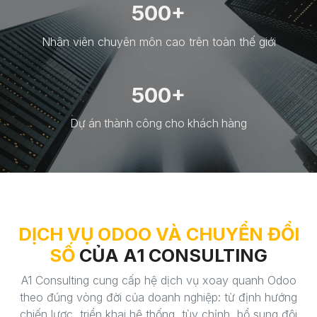
500+
Nhân viên chuyên môn cao trên toàn thế giới
500+
Dự án thành công cho khách hàng
DỊCH VỤ ODOO VÀ CHUYỂN ĐỔI
SỐ
CỦA A1 CONSULTING
A1 Consulting cung cấp hệ dịch vụ xoay quanh Odoo
theo đúng vòng đời của doanh nghiệp: từ định hướng
chiến lược, triển khai hệ thống, tùy chỉnh, bổ sung đội