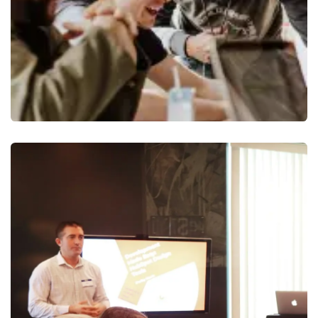
Tùy chỉnh và tích hợp Odoo
A1 Consulting cung cấp giải pháp kết nối Odoo với các hệ
thống hiện có và tùy chỉnh workflow, báo cáo, phân quyền
hoặc tính năng đặc thù khi doanh nghiệp cần.
Tìm hiểu thêm
->