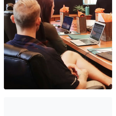
Nâng cấp Odoo
A1 Consulting hỗ trợ doanh nghiệp nâng cấp phiên bản
Odoo an toàn, kiểm tra module tùy chỉnh, di chuyển dữ liệu
và giảm gián đoạn vận hành.
Tìm hiểu thêm
->