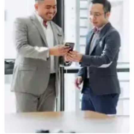
Thiết kế giải pháp và triển khai Odoo
A1 Consulting giàu chuyên môn trong việc thiết kế hệ thống
Odoo theo quy trình thực tế, từ khảo sát, cấu hình, kiểm
thử, chuyển đổi dữ liệu đến Go-live.
Tìm hiểu thêm
->